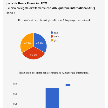
parte da
Roma Fiumicino FCO
Le città collegate direttamente con
Albuquerque International ABQ
sono
5
Percentuale di ricerche voli giornaliera su Albuquerque International
sab
dom
gio
33.3%
33.3%
33.3%
Prezzi medi nei giorni della settimana su Albuquerque International
905
…
900
895