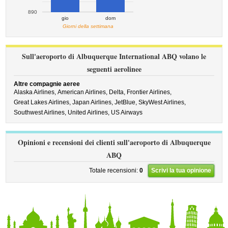
890
gio
dom
Giorni della settimana
Sull'aeroporto di Albuquerque International ABQ volano le
seguenti aerolinee
Altre compagnie aeree
Alaska Airlines,
American Airlines,
Delta,
Frontier Airlines,
Great Lakes Airlines,
Japan Airlines,
JetBlue,
SkyWest Airlines,
Southwest Airlines,
United Airlines,
US Airways
Opinioni e recensioni dei clienti sull'aeroporto di Albuquerque
ABQ
Totale recensioni:
0
Scrivi la tua opinione