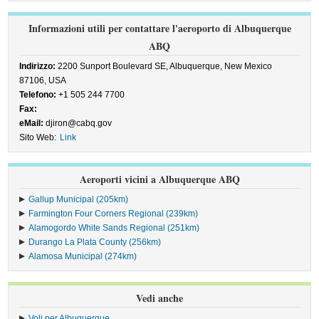
Informazioni utili per contattare l'aeroporto di Albuquerque
ABQ
Indirizzo:
2200 Sunport Boulevard SE, Albuquerque, New Mexico
87106, USA
Telefono:
+1 505 244 7700
Fax:
eMail:
djiron@cabq.gov
Sito Web:
Link
Aeroporti vicini a Albuquerque ABQ
Gallup Municipal (205km)
Farmington Four Corners Regional (239km)
Alamogordo White Sands Regional (251km)
Durango La Plata County (256km)
Alamosa Municipal (274km)
Vedi anche
Voli per Albuquerque