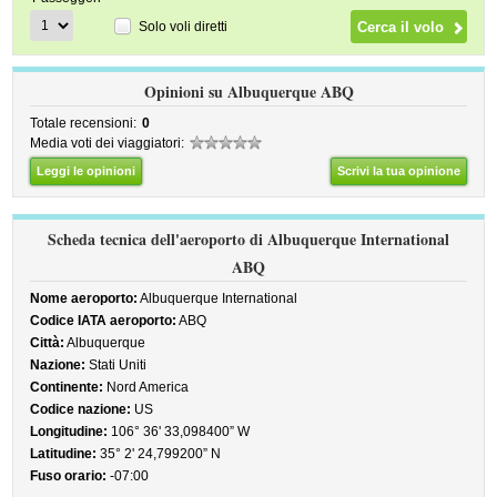
Solo voli diretti
Opinioni su Albuquerque ABQ
Totale recensioni:
0
Media voti dei viaggiatori:
Leggi le opinioni
Scrivi la tua opinione
Scheda tecnica dell'aeroporto di Albuquerque International
ABQ
Nome aeroporto:
Albuquerque International
Codice IATA aeroporto:
ABQ
Città:
Albuquerque
Nazione:
Stati Uniti
Continente:
Nord America
Codice nazione:
US
Longitudine:
106° 36' 33,098400” W
Latitudine:
35° 2' 24,799200” N
Fuso orario:
-07:00