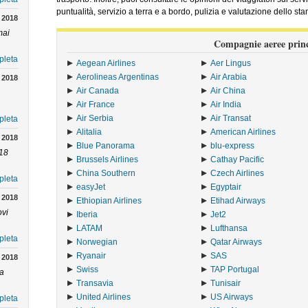
puntualità, servizio a terra e a bordo, pulizia e valutazione dello sta
 2018
mai
Compagnie aeree princ
pleta
Aegean Airlines
Aer Lingus
Aerolineas Argentinas
Air Arabia
 2018
Air Canada
Air China
Air France
Air India
Air Serbia
Air Transat
pleta
Alitalia
American Airlines
 2018
Blue Panorama
blu-express
 18
Brussels Airlines
Cathay Pacific
China Southern
Czech Airlines
pleta
easyJet
Egyptair
 2018
Ethiopian Airlines
Etihad Airways
ovi
Iberia
Jet2
LATAM
Lufthansa
pleta
Norwegian
Qatar Airways
Ryanair
SAS
 2018
Swiss
TAP Portugal
 a
Transavia
Tunisair
United Airlines
US Airways
pleta