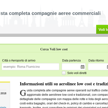
ista completa compagnie aeree commerciali
Voli 
Cerca Voli low cost
Città o Aeroporto di arrivo
Data partenza
Data ritorno
Solo voli diretti
Informazioni utili su aerolinee low cost e tradiz
G
uida completa alle compagnie aeree operanti sul traffico civile,
 2018
aggiornato delle aerolinee low cost e tradizionali, con compara
dettagliate delle compagnie con mappa delle rotte e lista degli aeropor
costi extra bagaglio, orari del check-in, policy di cambio e cancella
pleta
trasporto. Inoltre, puoi consultare le opinioni dei viaggiatori sul se