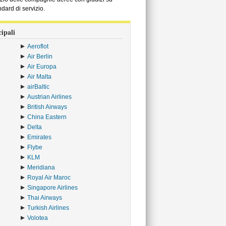
ndard di servizio.
ipali
Aeroflot
Air Berlin
Air Europa
Air Malta
airBaltic
Austrian Airlines
British Airways
China Eastern
Delta
Emirates
Flybe
KLM
Meridiana
Royal Air Maroc
Singapore Airlines
Thai Airways
Turkish Airlines
Volotea