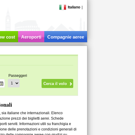
Italiano
|
low cost
Aeroporti
Compagnie aeree
Passeggeri
ionali
 sia italiane che internazionali. Elenco
zione prezzi dei biglietti aerei. Schede
ti serviti. Informazioni utili su franchigia e
zione delle prenotazioni e condizioni generali di
rvizio delle compagnie aeree con giudizi su