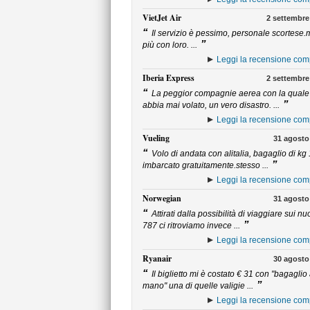
VietJet Air
2 settembre
“
Il servizio è pessimo, personale scortese.
”
più con loro. ...
Leggi la recensione com
Iberia Express
2 settembre
“
La peggior compagnie aerea con la quale
”
abbia mai volato, un vero disastro. ...
Leggi la recensione com
Vueling
31 agosto
“
Volo di andata con alitalia, bagaglio di kg
”
imbarcato gratuitamente.stesso ...
Leggi la recensione com
Norwegian
31 agosto
“
Attirati dalla possibilità di viaggiare sui nu
”
787 ci ritroviamo invece ...
Leggi la recensione com
Ryanair
30 agosto
“
Il biglietto mi è costato € 31 con "bagaglio
”
mano" una di quelle valigie ...
Leggi la recensione com