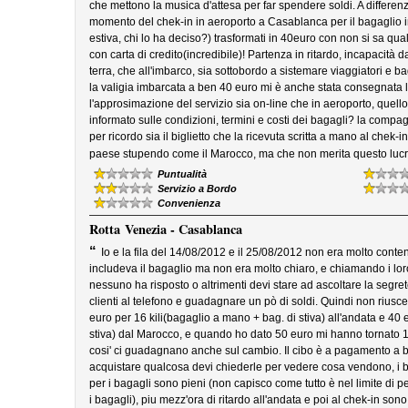
che mettono la musica d'attesa per far spendere soldi. A differenz
momento del chek-in in aeroporto a Casablanca per il bagaglio in s
estiva, chi lo ha deciso?) trasformati in 40euro con non si sa qua
con carta di credito(incredibile)! Partenza in ritardo, incapacità 
terra, che all'imbarco, sia sottobordo a sistemare viaggiatori e 
la valigia imbarcata a ben 40 euro mi è anche stata consegnata l
l'approsimazione del servizio sia on-line che in aeroporto, quel
informato sulle condizioni, termini e costi dei bagagli? la compa
per ricordo sia il biglietto che la ricevuta scritta a mano al chek
paese stupendo come il Marocco, ma che non merita questo lucr
Puntualità
Servizio a Bordo
Convenienza
Rotta
Venezia - Casablanca
“
Io e la fila del 14/08/2012 e il 25/08/2012 non era molto conten
includeva il bagaglio ma non era molto chiaro, e chiamando i loro
nessuno ha risposto o altrimenti devi stare ad ascoltare la segrete
clienti al telefono e guadagnare un pò di soldi. Quindi non riu
euro per 16 kili(bagaglio a mano + bag. di stiva) all'andata e 40 
stiva) dal Marocco, e quando ho dato 50 euro mi hanno tornato 
cosi' ci guadagnano anche sul cambio. Il cibo è a pagamento a bo
acquistare qualcosa devi chiederle per vedere cosa vendono, i ba
per i bagagli sono pieni (non capisco come tutto è nel limite di 
i bagagli), piu mezz'ora di ritardo all'andata e poi al chek-in son