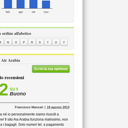
feb
apr
ott
nov
n ordine alfabetico
M
N
O
P
R
S
T
U
Y
li Air Arabia
Scrivi la tua opinione
to recensioni
,2
SU 5
Buono
Francesco Manzari
19 agosto 2013
ia né io personalmente siamo riusciti a
ne! Il sito Aia Arabia funziona malissimo, non
da i bagagli. Solo numeri tel. a pagamento