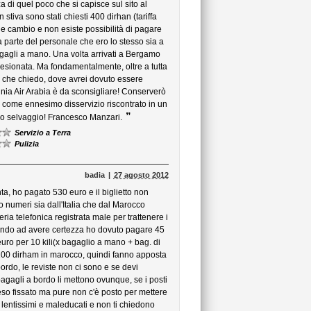
a di quel poco che si capisce sul sito al
tiva sono stati chiesti 400 dirhan (tariffa
le cambio e non esiste possibilità di pagare
da parte del personale che ero lo stesso sia a
bagagli a mano. Una volta arrivati a Bergamo
esionata. Ma fondamentalmente, oltre a tutta
lo che chiedo, dove avrei dovuto essere
gnia Air Arabia è da sconsigliare! Conserverò
-in come ennesimo disservizio riscontrato in un
”
o selvaggio! Francesco Manzari.
Servizio a Terra
Pulizia
badia
27 agosto 2012
ta, ho pagato 530 euro e il biglietto non
 numeri sia dall'Italia che dal Marocco
ria telefonica registrata male per trattenere i
scendo ad avere certezza ho dovuto pagare 45
euro per 10 kili(x bagaglio a mano + bag. di
100 dirham in marocco, quindi fanno apposta
rdo, le reviste non ci sono e se devi
gagli a bordo li mettono ovunque, se i posti
peso fissato ma pure non c'è posto per mettere
o lentissimi e maleducati e non ti chiedono