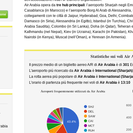
Air Arabia opera da
tre hub principali
: l’aeroporto Sharjah negli Em
Casablanca (in Marocco) e l’aeroporto Borg Al Arab di Alessandria, in
ione
collegamenti con le città di Jaipur, Hyderabad, Goa, Delhi, Coimba
Damasco (in Siria), Alessandria (in Egitto), Istanbul (in Turchia),
Arabia Saudita), Colombo (in Sri Lanka), Doha (in Qatar), Teheran e
Kathmandu (nel Nepal), Kiev (in Ucraina), Karachi (in Pakistan), Kh
Nairobi (in Kenya), Muscat (nell’Oman), e Yerevan (in Armenia).
Statistiche sui voli Air
Il prezzo medio di un biglietto aereo A/R di
Air Arabia
è di
301
E
L'aeroporto più ricercato da
Air Arabia
è
International (Sharjah)
La rotta aerea più popolare di
Air Arabia
è
International (Sharja
L'orario di partenza più frequente nei voli di
Air Arabia
è
13:10
Aeroporti frequentemente utilizzati da Air Arabia
600
SHJ
DEL
r
SAW
400
CAI
43.4%
MCT
rabia
200
RUH