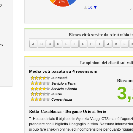
17%
D
1/2
0
Elenco città servite da Air Arabia i
A
B
C
D
E
F
G
H
I
J
K
L
ox
Le opinioni dei clienti sui vo
Media voti basata su 4 recensioni
Puntualità
Riassun
Servizio a Terra
3
Servizio a Bordo
Pulizia
Convenienza
Rotta
Casablanca - Bergamo Orio al Serio
“
Ho acquistato il biglietto in Agenzia Viaggi CTS ma né l'agenz
prenotare con il biglietto il bagaglio in stiva. Nessuna informazio
si può fare chek-in online, ed incomprensibile per quanto riguar