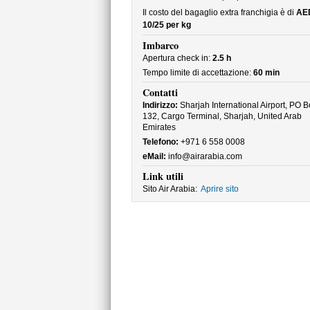
Il costo del bagaglio extra franchigia è di
AE
10/25 per kg
Imbarco
Apertura check in:
2.5 h
Tempo limite di accettazione:
60 min
Contatti
Indirizzo:
Sharjah International Airport, PO B
132, Cargo Terminal, Sharjah, United Arab
Emirates
Telefono:
+971 6 558 0008
eMail:
info@airarabia.com
Link utili
Sito Air Arabia:
Aprire sito