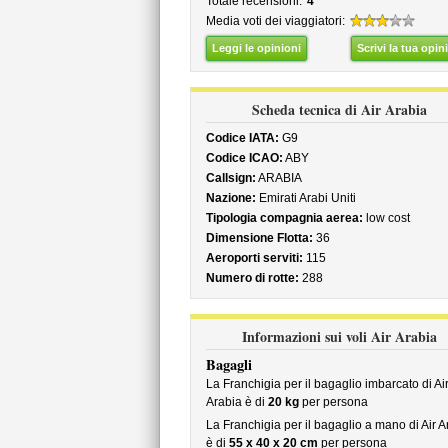
Totale recensioni:
4
Media voti dei viaggiatori:
Leggi le opinioni
Scrivi la tua opin
Scheda tecnica di Air Arabia
Codice IATA:
G9
Codice ICAO:
ABY
Callsign:
ARABIA
Nazione:
Emirati Arabi Uniti
Tipologia compagnia aerea:
low cost
Dimensione Flotta:
36
Aeroporti serviti:
115
Numero di rotte:
288
Informazioni sui voli Air Arabia
Bagagli
La Franchigia per il bagaglio imbarcato di Ai
Arabia è di
20 kg
per persona
La Franchigia per il bagaglio a mano di Air A
è di
55 x 40 x 20 cm
per persona