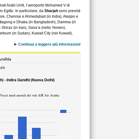
irati Arabi Uniti, l’aeroporto Mohamed V di
 Egitto. In particolare, da
Sharjah
sono previsti
tore, Chennai e Ahmedabad (in India), Aleppo e
 Chittagong e Dhaka (in Bangladesh), Damma (in
 Shiraz (in Iran), Sana’a (nello Yemen),
artoum (in Sudan), Kuwait City (nel Kuwait),
Continua a leggere più informazioni
 Arabia
uro
h) - Indira Gandhi (Nuova Delhi)
Prezzi medi mensili dei voli A/R Air Arabia
…