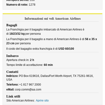
Aeroporti serviti:
350
Numero di rotte:
1278
Informazioni sui voli American Airlines
Bagagli
La Franchigia per il bagaglio imbarcato di American Airlines è
di
18/23/32 kg
per persona
La Franchigia per il bagaglio a mano di American Airlines è di
56 x 35 x
23 cm
per persona
Il costo del bagaglio extra franchigia è di
USD 60/100
Imbarco
Apertura check in:
2 h
Tempo limite di accettazione:
60 min
Contatti
Indirizzo:
PO Box 619616, Dallas/Fort Worth Airport, TX 75261-9616,
USA
Telefono:
+1 817 967 2000
eMail:
corp.comm@aa.com
Link utili
Sito American Airlines:
Aprire sito