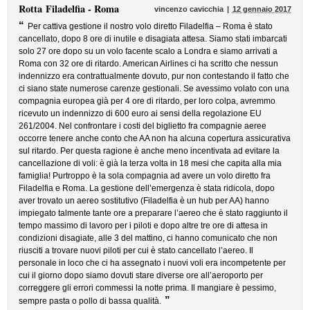
Rotta
Filadelfia - Roma
vincenzo cavicchia
12 gennaio 2017
“
Per cattiva gestione il nostro volo diretto Filadelfia – Roma è stato
cancellato, dopo 8 ore di inutile e disagiata attesa. Siamo stati imbarcati
solo 27 ore dopo su un volo facente scalo a Londra e siamo arrivati a
Roma con 32 ore di ritardo. American Airlines ci ha scritto che nessun
indennizzo era contrattualmente dovuto, pur non contestando il fatto che
ci siano state numerose carenze gestionali. Se avessimo volato con una
compagnia europea già per 4 ore di ritardo, per loro colpa, avremmo
ricevuto un indennizzo di 600 euro ai sensi della regolazione EU
261/2004. Nel confrontare i costi del biglietto fra compagnie aeree
occorre tenere anche conto che AA non ha alcuna copertura assicurativa
sul ritardo. Per questa ragione è anche meno incentivata ad evitare la
cancellazione di voli: è già la terza volta in 18 mesi che capita alla mia
famiglia! Purtroppo è la sola compagnia ad avere un volo diretto fra
Filadelfia e Roma. La gestione dell’emergenza è stata ridicola, dopo
aver trovato un aereo sostitutivo (Filadelfia è un hub per AA) hanno
impiegato talmente tante ore a preparare l’aereo che è stato raggiunto il
tempo massimo di lavoro per i piloti e dopo altre tre ore di attesa in
condizioni disagiate, alle 3 del mattino, ci hanno comunicato che non
riusciti a trovare nuovi piloti per cui è stato cancellato l’aereo. Il
personale in loco che ci ha assegnato i nuovi voli era incompetente per
cui il giorno dopo siamo dovuti stare diverse ore all’aeroporto per
correggere gli errori commessi la notte prima. Il mangiare è pessimo,
”
sempre pasta o pollo di bassa qualità.