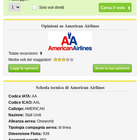
Solo voli diretti
Opinioni su American Airlines
Totale recensioni:
9
Media voti dei viaggiatori:
Leggi le opinioni
Scrivi la tua opinione
Scheda tecnica di American Airlines
Codice IATA:
AA
Codice ICAO:
AAL
Callsign:
AMERICAN
Nazione:
Stati Uniti
Alleanza aerea:
Oneworld
Tipologia compagnia aerea:
di linea
Dimensione Flotta:
939