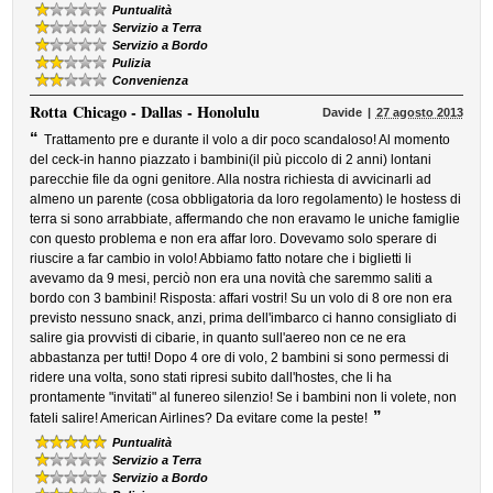
Puntualità
Servizio a Terra
Servizio a Bordo
Pulizia
Convenienza
Rotta
Chicago - Dallas - Honolulu
Davide
27 agosto 2013
“
Trattamento pre e durante il volo a dir poco scandaloso! Al momento
del ceck-in hanno piazzato i bambini(il più piccolo di 2 anni) lontani
parecchie file da ogni genitore. Alla nostra richiesta di avvicinarli ad
almeno un parente (cosa obbligatoria da loro regolamento) le hostess di
terra si sono arrabbiate, affermando che non eravamo le uniche famiglie
con questo problema e non era affar loro. Dovevamo solo sperare di
riuscire a far cambio in volo! Abbiamo fatto notare che i biglietti li
avevamo da 9 mesi, perciò non era una novità che saremmo saliti a
bordo con 3 bambini! Risposta: affari vostri! Su un volo di 8 ore non era
previsto nessuno snack, anzi, prima dell'imbarco ci hanno consigliato di
salire gia provvisti di cibarie, in quanto sull'aereo non ce ne era
abbastanza per tutti! Dopo 4 ore di volo, 2 bambini si sono permessi di
ridere una volta, sono stati ripresi subito dall'hostes, che li ha
prontamente "invitati" al funereo silenzio! Se i bambini non li volete, non
”
fateli salire! American Airlines? Da evitare come la peste!
Puntualità
Servizio a Terra
Servizio a Bordo