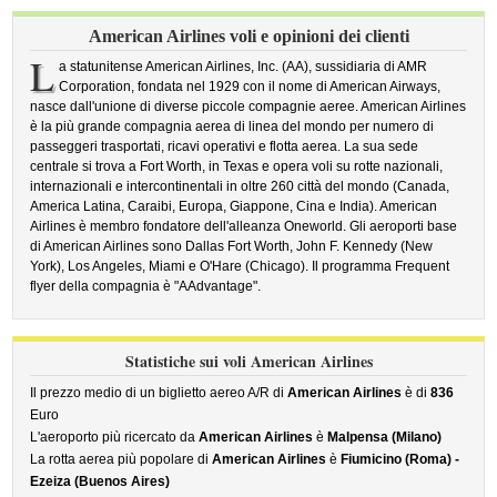
American Airlines voli e opinioni dei clienti
L
a statunitense American Airlines, Inc. (AA), sussidiaria di AMR
Corporation, fondata nel 1929 con il nome di American Airways,
nasce dall'unione di diverse piccole compagnie aeree. American Airlines
è la più grande compagnia aerea di linea del mondo per numero di
passeggeri trasportati, ricavi operativi e flotta aerea. La sua sede
centrale si trova a Fort Worth, in Texas e opera voli su rotte nazionali,
internazionali e intercontinentali in oltre 260 città del mondo (Canada,
America Latina, Caraibi, Europa, Giappone, Cina e India). American
Airlines è membro fondatore dell'alleanza Oneworld. Gli aeroporti base
di American Airlines sono Dallas Fort Worth, John F. Kennedy (New
York), Los Angeles, Miami e O'Hare (Chicago). Il programma Frequent
flyer della compagnia è "AAdvantage".
Statistiche sui voli American Airlines
Il prezzo medio di un biglietto aereo A/R di
American Airlines
è di
836
Euro
L'aeroporto più ricercato da
American Airlines
è
Malpensa (Milano)
La rotta aerea più popolare di
American Airlines
è
Fiumicino (Roma) -
Ezeiza (Buenos Aires)