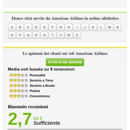
Elenco città servite da American Airlines in ordine alfabetico
A
B
C
D
E
F
G
H
I
J
K
L
M
N
O
P
Q
R
S
T
V
W
Z
Le opinioni dei clienti sui voli American Airlines
Scrivi la tua opinione
Media voti basata su 9 recensioni
Puntualità
Servizio a Terra
Servizio a Bordo
Pulizia
Convenienza
Riassunto recensioni
2,7
SU 5
Sufficiente