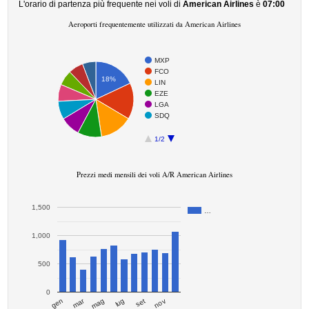
L'orario di partenza più frequente nei voli di
American Airlines
è
07:00
Aeroporti frequentemente utilizzati da American Airlines
MXP
FCO
18%
LIN
EZE
LGA
SDQ
1/2
Prezzi medi mensili dei voli A/R American Airlines
1,500
…
1,000
500
0
mar
set
gen
lug
mag
nov