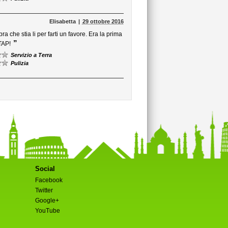
Elisabetta
29 ottobre 2016
he stia li per farti un favore. Era la prima
”
TAP!
Servizio a Terra
Pulizia
Social
Facebook
Twitter
Google+
YouTube