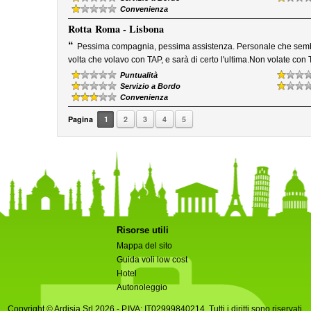
Convenienza
Rotta
Roma - Lisbona
“
Pessima compagnia, pessima assistenza. Personale che sembra c
volta che volavo con TAP, e sarà di certo l'ultima.Non volate con 
Puntualità
Servizio a Bordo
Convenienza
Pagina
1
2
3
4
5
Risorse utili
Mappa del sito
Guida voli low cost
Hotel
Autonoleggio
Copyright © Ardisia Srl 2026
- P.IVA: IT02999840214. Tutti i diritti sono riservati.