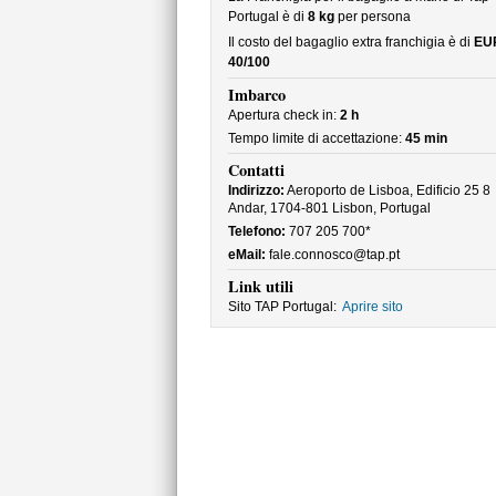
Portugal è di
8 kg
per persona
Il costo del bagaglio extra franchigia è di
EU
40/100
Imbarco
Apertura check in:
2 h
Tempo limite di accettazione:
45 min
Contatti
Indirizzo:
Aeroporto de Lisboa, Edificio 25 8
Andar, 1704-801 Lisbon, Portugal
Telefono:
707 205 700*
eMail:
fale.connosco@tap.pt
Link utili
Sito TAP Portugal:
Aprire sito