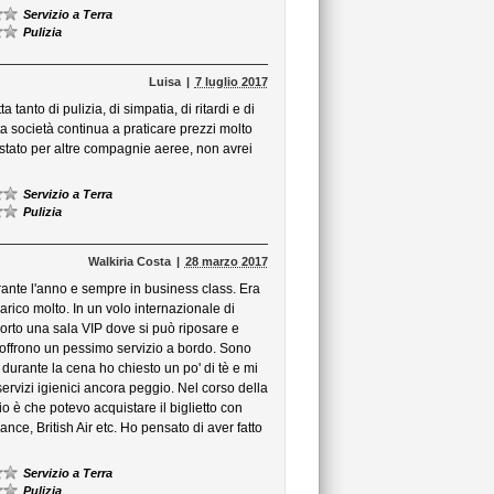
Servizio a Terra
Pulizia
Luisa
7 luglio 2017
 tanto di pulizia, di simpatia, di ritardi e di
ta società continua a praticare prezzi molto
stato per altre compagnie aeree, non avrei
Servizio a Terra
Pulizia
Walkiria Costa
28 marzo 2017
rante l'anno e sempre in business class. Era
ico molto. In un volo internazionale di
rto una sala VIP dove si può riposare e
 offrono un pessimo servizio a bordo. Sono
 durante la cena ho chiesto un po' di tè e mi
 servizi igienici ancora peggio. Nel corso della
gio è che potevo acquistare il biglietto con
nce, British Air etc. Ho pensato di aver fatto
Servizio a Terra
Pulizia