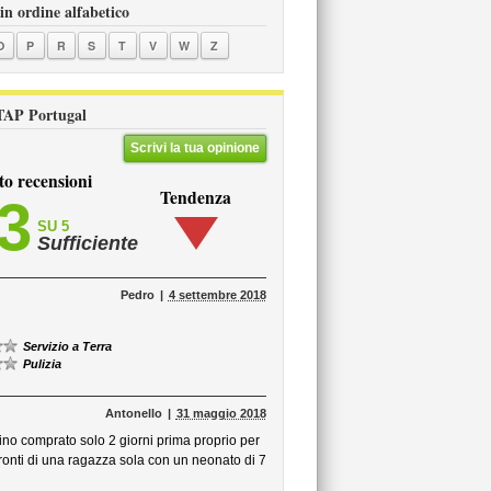
in ordine alfabetico
O
P
R
S
T
V
W
Z
i TAP Portugal
Scrivi la tua opinione
to recensioni
Tendenza
,3
SU 5
Sufficiente
Pedro
4 settembre 2018
Servizio a Terra
Pulizia
Antonello
31 maggio 2018
gino comprato solo 2 giorni prima proprio per
ronti di una ragazza sola con un neonato di 7