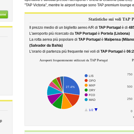
"TAP Victoria", mentre le airport lounge sono TAP premium lounge 
ione
Statistiche sui voli TAP 
Il prezzo medio di un biglietto aereo A/R di
TAP Portugal
è di
48
L'aeroporto più ricercato da
TAP Portugal
è
Portela (Lisbona)
La rotta aerea più popolare di
TAP Portugal
è
Malpensa (Milano
(Salvador da Bahia)
L'orario di partenza più frequente nei voli di
TAP Portugal
è
06:
Aeroporti frequentemente utilizzati da TAP Portugal
P
750
LIS
OPO
MXP
500
27.4%
ORY
FCO
250
MAD
1/2
0
ap