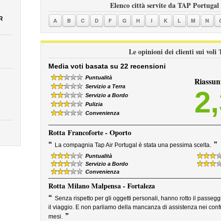
Elenco città servite da TAP Portugal 
R
A
B
C
D
F
G
H
I
K
L
M
N
Le opinioni dei clienti sui vol
Media voti basata su 22 recensioni
Puntualità
Riassun
Servizio a Terra
2
Servizio a Bordo
Pulizia
Convenienza
Rotta
Francoforte - Oporto
“
”
La compagnia Tap Air Portugal è stata una pessima scelta.
Puntualità
Servizio a Bordo
Convenienza
Rotta
Milano Malpensa - Fortaleza
“
Senza rispetto per gli oggetti personali, hanno rotto il passeg
il viaggio. E non parliamo della mancanza di assistenza nei conf
”
mesi.