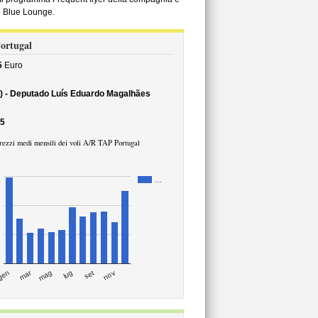
e Blue Lounge.
Portugal
5
Euro
) - Deputado Luís Eduardo Magalhães
25
rezzi medi mensili dei voli A/R TAP Portugal
…
mar
set
gen
lug
mag
nov