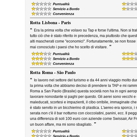
Puntualità
Servizio a Bordo
Convenienza
Rotta
Lisbona - Paris
“
Era la prima volta che volavo su Tap e forse l'ultima. Non si tratta
tutto ciò che è stato riferito in precedenza, ma piuttosto che ques
alti mascherati come "economici". Fortunatamente, se non fosse 
”
mai conosciuto i paesi che ho scelto di visitare.
Puntualità
Servizio a Bordo
Convenienza
Rotta
Roma - São Paulo
“
Io lavoro nel settore del turismo e da 44 anni viaggio molto du
la prima volta che abbiamo deciso di prendere la TAP e mi rammar
Roma a San Paolo (Brasile) questa società non ha in ogni aeropo
lavorare nonostante si paghi per questo. Gli aerei sono vecchi e
maleducati, scortesi e impazienti, il cibo orribile, immaginate che
è stato servito in un bicchierino di plastica. L'aereo era sporco, i
serata non c'è il bar notturno con cioccolatini, panini, ecc. Il peg
una differenza di soli 100 euro con aziende come Swissair, Air Fra
”
un buon affare, ma mi sono sbagliato.
Puntualità
Servizio a Bordo