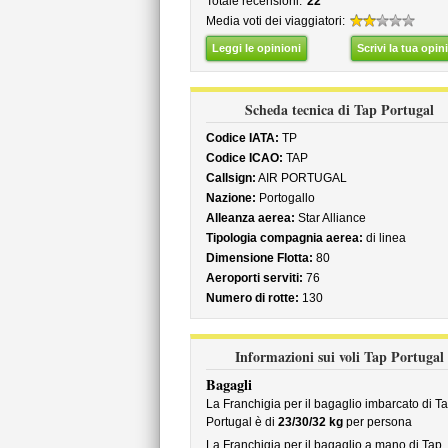
Totale recensioni:
22
Media voti dei viaggiatori:
Leggi le opinioni
Scrivi la tua opin
Scheda tecnica di Tap Portugal
Codice IATA:
TP
Codice ICAO:
TAP
Callsign:
AIR PORTUGAL
Nazione:
Portogallo
Alleanza aerea:
Star Alliance
Tipologia compagnia aerea:
di linea
Dimensione Flotta:
80
Aeroporti serviti:
76
Numero di rotte:
130
Informazioni sui voli Tap Portugal
Bagagli
La Franchigia per il bagaglio imbarcato di T
Portugal è di
23/30/32 kg
per persona
La Franchigia per il bagaglio a mano di Tap