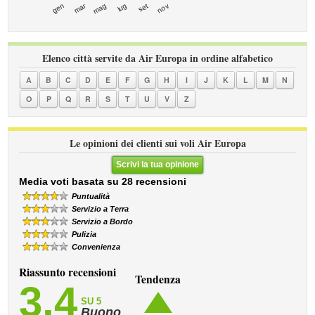
mar
set
gen
lug
mag
nov
Elenco città servite da Air Europa in ordine alfabetico
A
B
C
D
E
F
G
H
I
J
K
L
M
N
O
P
Q
R
S
T
U
V
Z
Le opinioni dei clienti sui voli Air Europa
Scrivi la tua opinione
Media voti basata su 28 recensioni
Puntualità
Servizio a Terra
Servizio a Bordo
Pulizia
Convenienza
Riassunto recensioni
Tendenza
3,4
SU 5
Buono