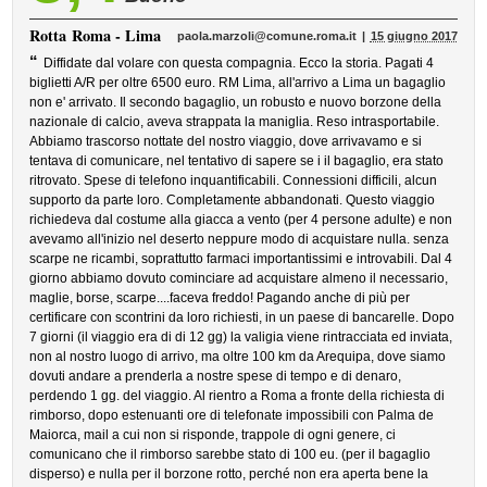
Rotta
Roma - Lima
paola.marzoli@comune.roma.it
15 giugno 2017
“
Diffidate dal volare con questa compagnia. Ecco la storia. Pagati 4
biglietti A/R per oltre 6500 euro. RM Lima, all'arrivo a Lima un bagaglio
non e' arrivato. Il secondo bagaglio, un robusto e nuovo borzone della
nazionale di calcio, aveva strappata la maniglia. Reso intrasportabile.
Abbiamo trascorso nottate del nostro viaggio, dove arrivavamo e si
tentava di comunicare, nel tentativo di sapere se i il bagaglio, era stato
ritrovato. Spese di telefono inquantificabili. Connessioni difficili, alcun
supporto da parte loro. Completamente abbandonati. Questo viaggio
richiedeva dal costume alla giacca a vento (per 4 persone adulte) e non
avevamo all'inizio nel deserto neppure modo di acquistare nulla. senza
scarpe ne ricambi, soprattutto farmaci importantissimi e introvabili. Dal 4
giorno abbiamo dovuto cominciare ad acquistare almeno il necessario,
maglie, borse, scarpe....faceva freddo! Pagando anche di più per
certificare con scontrini da loro richiesti, in un paese di bancarelle. Dopo
7 giorni (il viaggio era di di 12 gg) la valigia viene rintracciata ed inviata,
non al nostro luogo di arrivo, ma oltre 100 km da Arequipa, dove siamo
dovuti andare a prenderla a nostre spese di tempo e di denaro,
perdendo 1 gg. del viaggio. Al rientro a Roma a fronte della richiesta di
rimborso, dopo estenuanti ore di telefonate impossibili con Palma de
Maiorca, mail a cui non si risponde, trappole di ogni genere, ci
comunicano che il rimborso sarebbe stato di 100 eu. (per il bagaglio
disperso) e nulla per il borzone rotto, perché non era aperta bene la