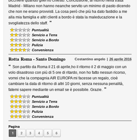
bicchiere quando gliel'ho chiesto. Conclusione, al ritorno nella tratta
Madrid - Milano non hanno neanche servito un minimo di pasto dicendo
che non ne erano provvisti. La cosa però che più ha dato fastidio a me
alla mia famiglia e altri clienti a bordo è stata la maleducazione e la
”
svogliatezza dello staff.
Puntualità
Servizio a Terra
Servizio a Bordo
Pulizia
Convenienza
Rotta
Roma - Santo Domingo
Costantino angelo
26 aprile 2016
“
Son partito da Roma il 21 di aprile,ho il ritorno il 2 di maggio con un
volo disastroso con più di 5 ore di ritardo, non ho fatto nessun ricorso,
vorrei che la compagnia AIR EUROPA mi facesse un regalo, cioè
cambiare la data di ritorno di altri 10 giorni, senza nessuna penalità,
”
fatemi sapere mediante un email se è possibile. Grazie.
Puntualità
Servizio a Terra
Servizio a Bordo
Pulizia
Convenienza
Pagina
1
2
3
4
5
6