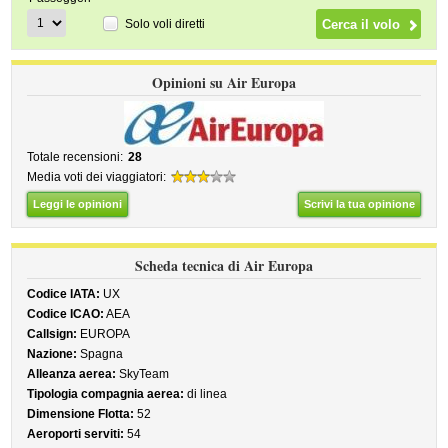
Solo voli diretti
Opinioni su Air Europa
Totale recensioni:
28
Media voti dei viaggiatori:
Leggi le opinioni
Scrivi la tua opinione
Scheda tecnica di Air Europa
Codice IATA:
UX
Codice ICAO:
AEA
Callsign:
EUROPA
Nazione:
Spagna
Alleanza aerea:
SkyTeam
Tipologia compagnia aerea:
di linea
Dimensione Flotta:
52
Aeroporti serviti:
54