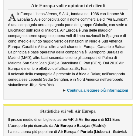
Air Europa voli e opinioni dei clienti
A
ir Europa Líneas Aéreas, S.A.U., fondata nel 1986 con il nome Air
España S.A. e conosciuta con il nome commerciale di "Air Europa",
è una compagnia aerea spagnola parte del gruppo Globalia, con sede a
Llucmajor, sull'isola di Maiorca. Air Europa è una delle maggiori
compagnie aeree spagnole, opera voli di linea nazionali in Spagna e di
corto, medio e lungo raggio verso destinazioni in Nord e Sud America,
Europa, Caraibi e Africa, oltre a voli charter in Europa, Canarie e Baleari.
La principale base operativa della compagnia è l'Aeroporto Barajas di
Madrid (MAD), altre basi secondarie sono gli aeroporti di Palma di
Maiorca Son Sant Joan (PMI) e Barcellona El Prat (BCN). Dal 2010 Air
Europa è membro effettivo dell'alleanza SkyTeam.
Il network della compagnia è presente in
Africa
a Dakar, nell’aeroporto
senegalese Leopold Sedar Senghor, e in Nord America nell’aeroporto
statunitense Jfk, a New York.
Continua a leggere più informazioni
Statistiche sui voli Air Europa
Il prezzo medio di un biglietto aereo A/R di
Air Europa
è di
531
Euro
L'aeroporto più ricercato da
Air Europa
è
Barajas (Madrid)
La rotta aerea più popolare di
Air Europa
è
Portela (Lisbona) - Gatwick