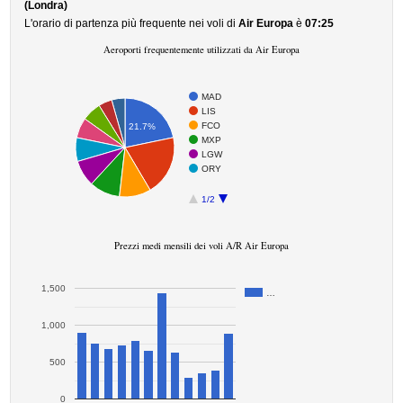
(Londra)
L'orario di partenza più frequente nei voli di
Air Europa
è
07:25
Aeroporti frequentemente utilizzati da Air Europa
MAD
LIS
FCO
21.7%
MXP
LGW
ORY
1/2
Prezzi medi mensili dei voli A/R Air Europa
1,500
…
1,000
500
0