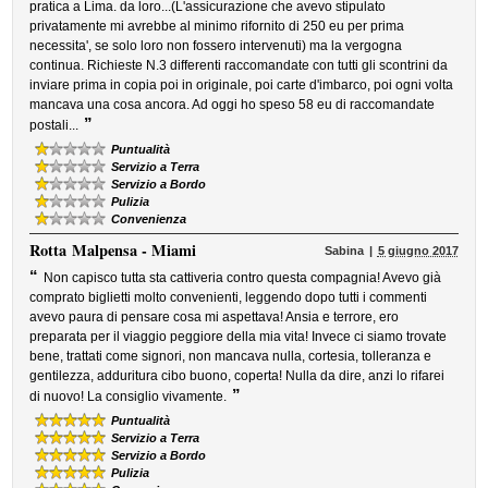
pratica a Lima. da loro...(L'assicurazione che avevo stipulato
privatamente mi avrebbe al minimo rifornito di 250 eu per prima
necessita', se solo loro non fossero intervenuti) ma la vergogna
continua. Richieste N.3 differenti raccomandate con tutti gli scontrini da
inviare prima in copia poi in originale, poi carte d'imbarco, poi ogni volta
mancava una cosa ancora. Ad oggi ho speso 58 eu di raccomandate
”
postali...
Puntualità
Servizio a Terra
Servizio a Bordo
Pulizia
Convenienza
Rotta
Malpensa - Miami
Sabina
5 giugno 2017
“
Non capisco tutta sta cattiveria contro questa compagnia! Avevo già
comprato biglietti molto convenienti, leggendo dopo tutti i commenti
avevo paura di pensare cosa mi aspettava! Ansia e terrore, ero
preparata per il viaggio peggiore della mia vita! Invece ci siamo trovate
bene, trattati come signori, non mancava nulla, cortesia, tolleranza e
gentilezza, adduritura cibo buono, coperta! Nulla da dire, anzi lo rifarei
”
di nuovo! La consiglio vivamente.
Puntualità
Servizio a Terra
Servizio a Bordo
Pulizia