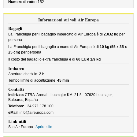
Numero di rotte:
152
Informazioni sui voli Air Europa
Bagagli
La Franchigia per il bagaglio imbarcato di Air Europa è di
23/32 kg
per
persona
La Franchigia per il bagaglio a mano di Air Europa è di
10 kg (55 x 35 x
25 cm)
per persona
Il costo del bagaglio extra franchigia è di
60 EUR 1/9 kg
Imbarco
Apertura check in:
2 h
Tempo limite di accettazione:
45 min
Contatti
Indirizzo:
CTRA. Arenal - Lucmajor KM, 21.5 - 07620 Lucmajor,
Baleares, España
Telefono:
+34 971 178 100
eMail:
info@aireuropa.com
Link utili
Sito Air Europa:
Aprire sito