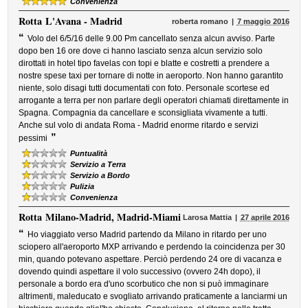
Convenienza
Rotta
L'Avana - Madrid
roberta romano
7 maggio 2016
“
Volo del 6/5/16 delle 9.00 Pm cancellato senza alcun avviso. Parte
dopo ben 16 ore dove ci hanno lasciato senza alcun servizio solo
dirottati in hotel tipo favelas con topi e blatte e costretti a prendere a
nostre spese taxi per tornare di notte in aeroporto. Non hanno garantito
niente, solo disagi tutti documentati con foto. Personale scortese ed
arrogante a terra per non parlare degli operatori chiamati direttamente in
Spagna. Compagnia da cancellare e sconsigliata vivamente a tutti.
Anche sul volo di andata Roma - Madrid enorme ritardo e servizi
”
pessimi
Puntualità
Servizio a Terra
Servizio a Bordo
Pulizia
Convenienza
Rotta
Milano-Madrid, Madrid-Miami
Larosa Mattia
27 aprile 2016
“
Ho viaggiato verso Madrid partendo da Milano in ritardo per uno
sciopero all'aeroporto MXP arrivando e perdendo la coincidenza per 30
min, quando potevano aspettare. Perciò perdendo 24 ore di vacanza e
dovendo quindi aspettare il volo successivo (ovvero 24h dopo), il
personale a bordo era d'uno scorbutico che non si può immaginare
altrimenti, maleducato e svogliato arrivando praticamente a lanciarmi un