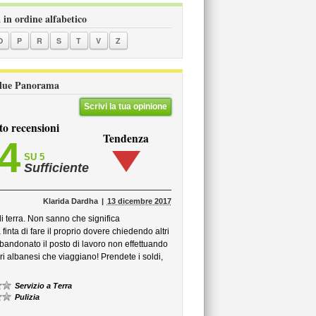
 in ordine alfabetico
O
P
R
S
T
V
Z
 Blue Panorama
Scrivi la tua opinione
to recensioni
Tendenza
,4
SU 5
Sufficiente
Klarida Dardha
13 dicembre 2017
i terra. Non sanno che significa
nta di fare il proprio dovere chiedendo altri
bandonato il posto di lavoro non effettuando
ri albanesi che viaggiano! Prendete i soldi,
Servizio a Terra
Pulizia