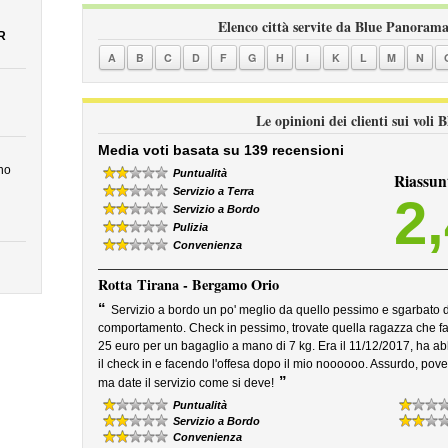
Elenco città servite da Blue Panorama
R
A
B
C
D
F
G
H
I
K
L
M
N
Le opinioni dei clienti sui voli
Media voti basata su 139 recensioni
no
Puntualità
Riassun
Servizio a Terra
2
Servizio a Bordo
Pulizia
Convenienza
Rotta
Tirana - Bergamo Orio
“
Servizio a bordo un po' meglio da quello pessimo e sgarbato d
comportamento. Check in pessimo, trovate quella ragazza che fa fi
25 euro per un bagaglio a mano di 7 kg. Era il 11/12/2017, ha ab
il check in e facendo l'offesa dopo il mio noooooo. Assurdo, pove
”
ma date il servizio come si deve!
Puntualità
Servizio a Bordo
Convenienza