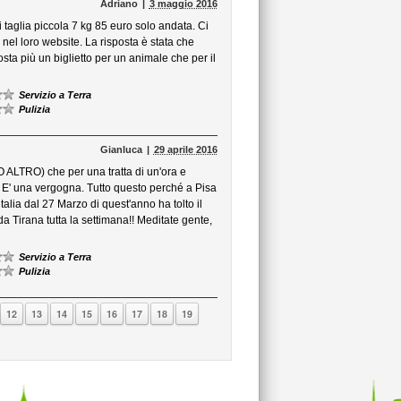
Adriano
3 maggio 2016
taglia piccola 7 kg 85 euro solo andata. Ci
nel loro website. La risposta è stata che
ta più un biglietto per un animale che per il
Servizio a Terra
Pulizia
Gianluca
29 aprile 2016
TRO) che per una tratta di un'ora e
 E' una vergogna. Tutto questo perché a Pisa
talia dal 27 Marzo di quest'anno ha tolto il
a Tirana tutta la settimana!! Meditate gente,
Servizio a Terra
Pulizia
12
13
14
15
16
17
18
19