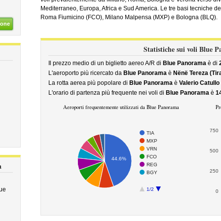
Mediterraneo, Europa, Africa e Sud America. Le tre basi tecniche de
Roma Fiumicino (FCO), Milano Malpensa (MXP) e Bologna (BLQ).
ione
Statistiche sui voli Blue
Il prezzo medio di un biglietto aereo A/R di
Blue Panorama
è di
L'aeroporto più ricercato da
Blue Panorama
è
Nënë Tereza (Tir
La rotta aerea più popolare di
Blue Panorama
è
Valerio Catullo
L'orario di partenza più frequente nei voli di
Blue Panorama
è
1
Aeroporti frequentemente utilizzati da Blue Panorama
Pr
750
TIA
MXP
VRN
500
FCO
44.6%
a
REG
250
BGY
lue
1/2
0