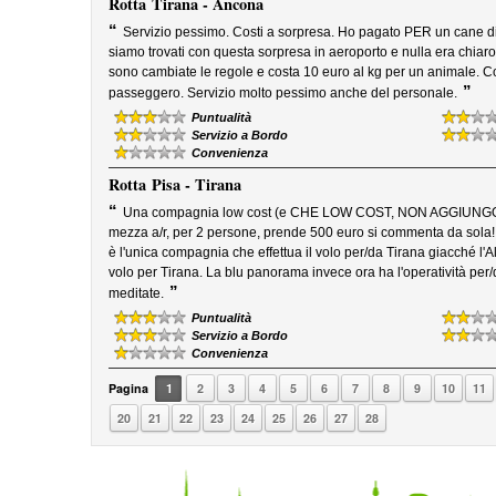
Rotta
Tirana - Ancona
“
Servizio pessimo. Costi a sorpresa. Ho pagato PER un cane di 
siamo trovati con questa sorpresa in aeroporto e nulla era chiaro 
sono cambiate le regole e costa 10 euro al kg per un animale. Cos
”
passeggero. Servizio molto pessimo anche del personale.
Puntualità
Servizio a Bordo
Convenienza
Rotta
Pisa - Tirana
“
Una compagnia low cost (e CHE LOW COST, NON AGGIUNGO AL
mezza a/r, per 2 persone, prende 500 euro si commenta da sola!
è l'unica compagnia che effettua il volo per/da Tirana giacché l'Al
volo per Tirana. La blu panorama invece ora ha l'operatività per/d
”
meditate.
Puntualità
Servizio a Bordo
Convenienza
Pagina
1
2
3
4
5
6
7
8
9
10
11
20
21
22
23
24
25
26
27
28