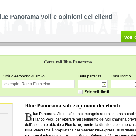
lue Panorama voli e opinioni dei clienti
Voli 
Cerca voli Blue Panorama
Città o Aeroporto di arrivo
Data partenza
Data ritorno
Solo voli diretti
Blue Panorama voli e opinioni dei clienti
B
lue Panorama Airlines è una compagnia aerea italiana a capit
Franco Pecci per operare nel segmento dei voli charter a breve
dell'azienda è ubicato a Fiumicino, mentre la direzione commerciale s
Blue Panorama è proprietaria del marchio blu-express, sussidiaria d
voli prevalentemente da Milano, Roma, Bologna e Verona verso diver