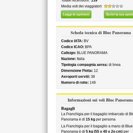
Totale recensioni:
139
Media voti dei viaggiatori:
Leggi le opinioni
Scrivi la tua opin
Scheda tecnica di Blue Panorama
Codice IATA:
BV
Codice ICAO:
BPA
Callsign:
BLUE PANORAMA
Nazione:
Italia
Tipologia compagnia aerea:
di linea
Dimensione Flotta:
12
Aeroporti serviti:
38
Numero di rotte:
146
Informazioni sui voli Blue Panoram
Bagagli
La Franchigia per il bagaglio imbarcato di B
Panorama è di
15 kg
per persona
La Franchigia per il bagaglio a mano di Blue
Panorama è di
5 kg (55 x 40 x 2o cm)
per