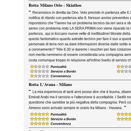
Rotta
Milano Orio - Skiathos
“
Recensisco in diretta da Orio. Volo previsto in partenza alle 6.30
notifica di ritardo con partenza alle 8. Nessun avviso preventivo 
rispondono che "l'aereo ha un problema tecnico da ieri sera e sti
aereo con problema noto LA SERA PRIMA non viene riparato la se
partenza...qui si toccano nuove vette di inettitudine! Morale dell
questo fantomatico quanto astratto tecnico per fare il suo a quest
personale di terra non sa dare informazioni diverse dalle solit
a coronamento? "Alle 8.30 vi daremo i voucher per fare colazi
non merita nemmeno di essere considerata una compagnia aerea:
costa comunque troppo in relazione all'infimo livello di serviz
Puntualità
Servizio a Bordo
Convenienza
Rotta
L'Avana - Milano
“
La mia esperienza di tanti anni posso dire che è buona, stia
Emirati Arabi ma il servizio e l'attenzione è accettabile. I Sedili
questione che sarebbe la più negativa della compagnia. Però co
”
Almeno sono arrivato sempre in orario tra Milano - Havana.
Puntualità
Servizio a Bordo
Convenienza