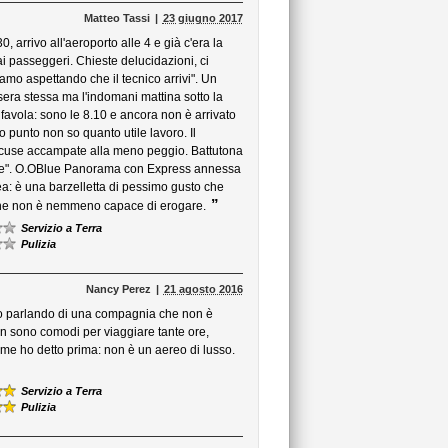
Matteo Tassi
23 giugno 2017
, arrivo all'aeroporto alle 4 e già c'era la
ai passeggeri. Chieste delucidazioni, ci
amo aspettando che il tecnico arrivi". Un
ra stessa ma l'indomani mattina sotto la
a favola: sono le 8.10 e ancora non è arrivato
o punto non so quanto utile lavoro. Il
e scuse accampate alla meno peggio. Battutona
one". O.OBlue Panorama con Express annessa
 è una barzelletta di pessimo gusto che
”
o che non è nemmeno capace di erogare.
Servizio a Terra
Pulizia
Nancy Perez
21 agosto 2016
mo parlando di una compagnia che non è
 non sono comodi per viaggiare tante ore,
me ho detto prima: non è un aereo di lusso.
Servizio a Terra
Pulizia