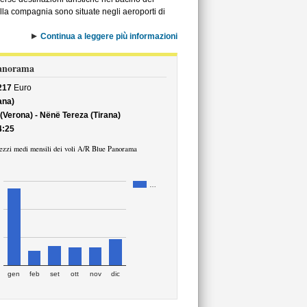
lla compagnia sono situate negli aeroporti di
Continua a leggere più informazioni
 Panorama
217
Euro
ana)
 (Verona) - Nënë Tereza (Tirana)
4:25
ezzi medi mensili dei voli A/R Blue Panorama
…
gen
feb
set
ott
nov
dic