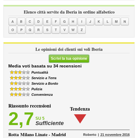
Elenco città servite da Iberia in ordine alfabetico
A
B
C
D
E
F
G
H
I
J
K
L
M
N
O
P
Q
R
S
T
V
W
Z
Le opinioni dei clienti sui voli Iberia
Scrivi la tua opinione
Media voti basata su 34 recensioni
Puntualità
Servizio a Terra
Servizio a Bordo
Pulizia
Convenienza
Riassunto recensioni
Tendenza
2,7
SU 5
Sufficiente
Rotta
Milano Linate - Madrid
Roberto
21 novembre 2016