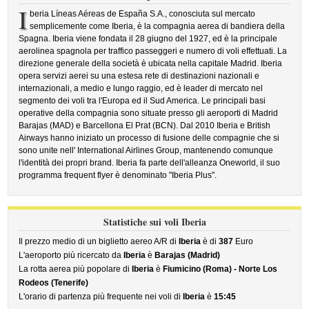
I
beria Líneas Aéreas de España S.A., conosciuta sul mercato
semplicemente come Iberia, è la compagnia aerea di bandiera della
Spagna. Iberia viene fondata il 28 giugno del 1927, ed è la principale
aerolinea spagnola per traffico passeggeri e numero di voli effettuati. La
direzione generale della società è ubicata nella capitale Madrid. Iberia
opera servizi aerei su una estesa rete di destinazioni nazionali e
internazionali, a medio e lungo raggio, ed è leader di mercato nel
segmento dei voli tra l'Europa ed il Sud America. Le principali basi
operative della compagnia sono situate presso gli aeroporti di Madrid
Barajas (MAD) e Barcellona El Prat (BCN). Dal 2010 Iberia e British
Airways hanno iniziato un processo di fusione delle compagnie che si
sono unite nell' International Airlines Group, mantenendo comunque
l'identità dei propri brand. Iberia fa parte dell'alleanza Oneworld, il suo
programma frequent flyer è denominato "Iberia Plus".
Statistiche sui voli Iberia
Il prezzo medio di un biglietto aereo A/R di
Iberia
è di
387
Euro
L'aeroporto più ricercato da
Iberia
è
Barajas (Madrid)
La rotta aerea più popolare di
Iberia
è
Fiumicino (Roma) - Norte Los
Rodeos (Tenerife)
L'orario di partenza più frequente nei voli di
Iberia
è
15:45