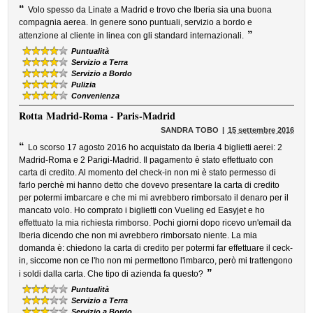
“
Volo spesso da Linate a Madrid e trovo che Iberia sia una buona
compagnia aerea. In genere sono puntuali, servizio a bordo e
”
attenzione al cliente in linea con gli standard internazionali.
Puntualità
Servizio a Terra
Servizio a Bordo
Pulizia
Convenienza
Rotta
Madrid-Roma - Paris-Madrid
SANDRA TOBO
15 settembre 2016
“
Lo scorso 17 agosto 2016 ho acquistato da Iberia 4 biglietti aerei: 2
Madrid-Roma e 2 Parigi-Madrid. Il pagamento è stato effettuato con
carta di credito. Al momento del check-in non mi è stato permesso di
farlo perchè mi hanno detto che dovevo presentare la carta di credito
per potermi imbarcare e che mi mi avrebbero rimborsato il denaro per il
mancato volo. Ho comprato i biglietti con Vueling ed Easyjet e ho
effettuato la mia richiesta rimborso. Pochi giorni dopo ricevo un'email da
Iberia dicendo che non mi avrebbero rimborsato niente. La mia
domanda è: chiedono la carta di credito per potermi far effettuare il ceck-
in, siccome non ce l'ho non mi permettono l'imbarco, però mi trattengono
”
i soldi dalla carta. Che tipo di azienda fa questo?
Puntualità
Servizio a Terra
Servizio a Bordo