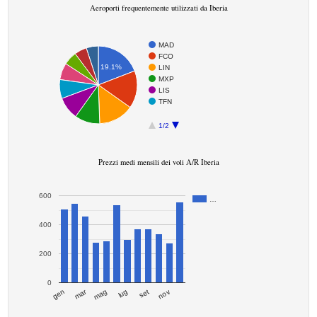
Aeroporti frequentemente utilizzati da Iberia
MAD
FCO
19.1%
LIN
MXP
LIS
TFN
1/2
Prezzi medi mensili dei voli A/R Iberia
600
…
400
200
0
mar
set
gen
lug
mag
nov