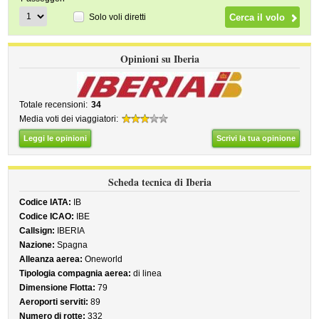
Solo voli diretti
Opinioni su Iberia
Totale recensioni:
34
Media voti dei viaggiatori:
Leggi le opinioni
Scrivi la tua opinione
Scheda tecnica di Iberia
Codice IATA:
IB
Codice ICAO:
IBE
Callsign:
IBERIA
Nazione:
Spagna
Alleanza aerea:
Oneworld
Tipologia compagnia aerea:
di linea
Dimensione Flotta:
79
Aeroporti serviti:
89
Numero di rotte:
332