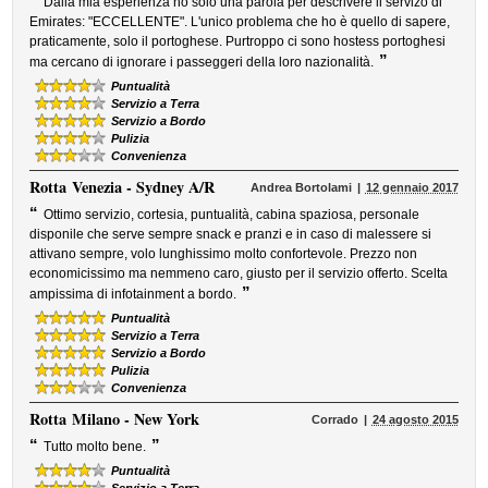
“
Dalla mia esperienza ho solo una parola per descrivere il servizo di
Emirates: "ECCELLENTE". L'unico problema che ho è quello di sapere,
praticamente, solo il portoghese. Purtroppo ci sono hostess portoghesi
”
ma cercano di ignorare i passeggeri della loro nazionalità.
Puntualità
Servizio a Terra
Servizio a Bordo
Pulizia
Convenienza
Rotta
Venezia - Sydney A/R
Andrea Bortolami
12 gennaio 2017
“
Ottimo servizio, cortesia, puntualità, cabina spaziosa, personale
disponile che serve sempre snack e pranzi e in caso di malessere si
attivano sempre, volo lunghissimo molto confortevole. Prezzo non
economicissimo ma nemmeno caro, giusto per il servizio offerto. Scelta
”
ampissima di infotainment a bordo.
Puntualità
Servizio a Terra
Servizio a Bordo
Pulizia
Convenienza
Rotta
Milano - New York
Corrado
24 agosto 2015
“
”
Tutto molto bene.
Puntualità