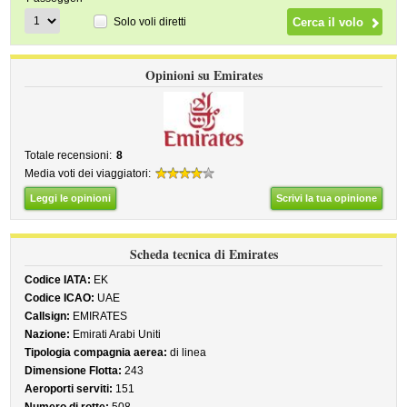
Solo voli diretti
Opinioni su Emirates
Totale recensioni:
8
Media voti dei viaggiatori:
Leggi le opinioni
Scrivi la tua opinione
Scheda tecnica di Emirates
Codice IATA:
EK
Codice ICAO:
UAE
Callsign:
EMIRATES
Nazione:
Emirati Arabi Uniti
Tipologia compagnia aerea:
di linea
Dimensione Flotta:
243
Aeroporti serviti:
151