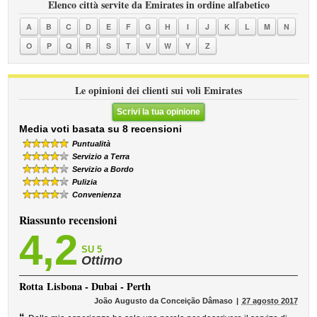
Elenco città servite da Emirates in ordine alfabetico
A
B
C
D
E
F
G
H
I
J
K
L
M
N
O
P
Q
R
S
T
V
W
Y
Z
Le opinioni dei clienti sui voli Emirates
Scrivi la tua opinione
Media voti basata su 8 recensioni
Puntualità
Servizio a Terra
Servizio a Bordo
Pulizia
Convenienza
Riassunto recensioni
4,2
SU 5
Ottimo
Rotta
Lisbona - Dubai - Perth
João Augusto da Conceição Dâmaso
27 agosto 2017