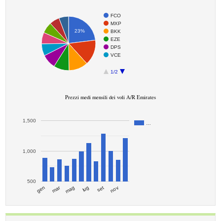
FCO
MXP
23%
BKK
EZE
DPS
VCE
1/2
Prezzi medi mensili dei voli A/R Emirates
1,500
…
1,000
500
mar
set
gen
lug
mag
nov