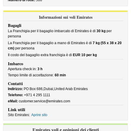
Numero di rotte:
508
Informazioni sui voli Emirates
Bagagli
La Franchigia per il bagaglio imbarcato di Emirates è di
30 kg
per
persona
La Franchigia per il bagaglio a mano di Emirates è di
7 kg (55 x 38 x 20
cm)
per persona
Il costo del bagaglio extra franchigia è di
EUR 10 per kg
Imbarco
Apertura check in:
3 h
Tempo limite di accettazione:
60 min
Contatti
Indirizzo:
PO Box 686,Dubai,United Arab Emirates
Telefono:
+971 4 295 1111
eMail:
customer.service@emirates.com
Link utili
Sito Emirates:
Aprire sito
Emirates voli e opinioni dei clienti