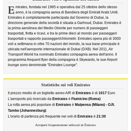
E
mirates, fondata nel 1985 e operativa dal 25 ottobre dello stesso
anno, è la compagnia aerea di Bandiera degli Emirati Arabi Uniti.
Emirates è completamente partecipata dal Governo di Dubai, la
direzione generale della società è situata a Garhoud, Dubai. Emirates è
la prima aerolinea del Medio Oriente per numero di passeggeri
trasportati, flotta e ricavi, e tra le prime dieci al mondo per passeggeri
trasportati e rapporto passeggeri/chilometri. Emirates opera più di 3000
voli a settimana in oltre 70 nazioni del mondo, la sua base principale è
ubicata nell'aeroporto internazionale di Dubai (DXB). Nel 2011, Air
Transport World ha nominato Emirates compagnia aerea dell'anno. Il
programma frequent flyer della compagnia è Skywards, le sue Airport
lounge sono deniminate "Emirates Lounge".
Statistiche sui voli Emirates
Il prezzo medio di un biglietto aereo A/R di
Emirates
è di
1017
Euro
L'aeroporto più ricercato da
Emirates
è
Fiumicino (Roma)
La rotta aerea più popolare di
Emirates
è
Malpensa (Milano) - O.R.
Tambo (Johannesburg)
L'orario di partenza più frequente nei voli di
Emirates
è
21:30
Aeroporti frequentemente utilizzati da Emirates