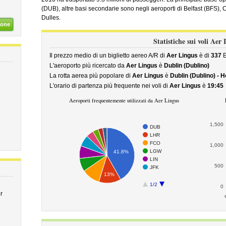
(DUB), altre basi secondarie sono negli aeroporti di Belfast (BFS)
Dulles.
ione
Statistiche sui voli Aer
Il prezzo medio di un biglietto aereo A/R di
Aer Lingus
è di
337
E
L'aeroporto più ricercato da
Aer Lingus
è
Dublin (Dublino)
La rotta aerea più popolare di
Aer Lingus
è
Dublin (Dublino) - 
L'orario di partenza più frequente nei voli di
Aer Lingus
è
19:45
Aeroporti frequentemente utilizzati da Aer Lingus
1,500
DUB
LHR
FCO
1,000
LGW
41.8%
LIN
500
JFK
13%
1/2
0
r