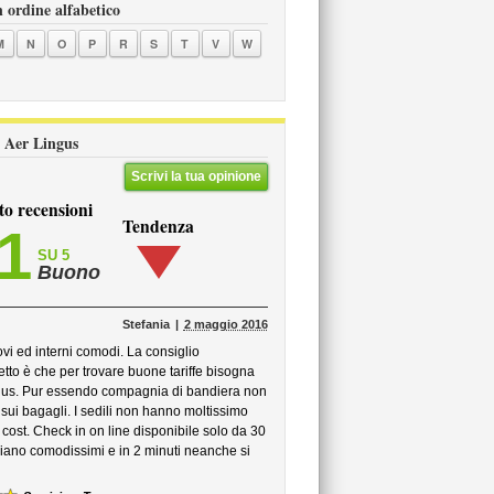
n ordine alfabetico
M
N
O
P
R
S
T
V
W
li Aer Lingus
Scrivi la tua opinione
to recensioni
Tendenza
,1
SU 5
Buono
Stefania
2 maggio 2016
i ed interni comodi. La consiglio
etto è che per trovare buone tariffe bisogna
lingus. Pur essendo compagnia di bandiera non
sui bagagli. I sedili non hanno moltissimo
ost. Check in on line disponibile solo da 30
aliano comodissimi e in 2 minuti neanche si