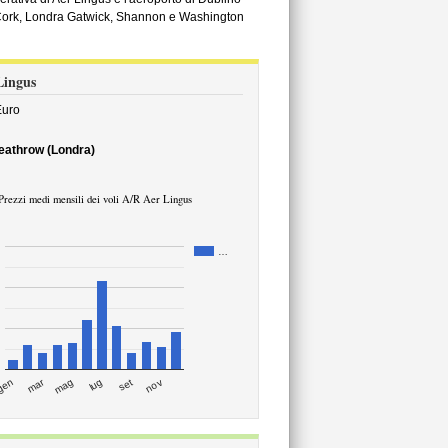
, Cork, Londra Gatwick, Shannon e Washington
 Lingus
uro
Heathrow (Londra)
Prezzi medi mensili dei voli A/R Aer Lingus
…
mar
set
gen
lug
mag
nov