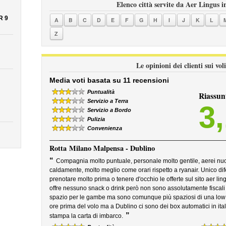
Elenco città servite da Aer Lingus i
R 9
A
B
C
D
E
F
G
H
I
J
K
L
Z
Le opinioni dei clienti sui vo
Media voti basata su 11 recensioni
Puntualità
Riassun
Servizio a Terra
3
Servizio a Bordo
Pulizia
Convenienza
Rotta
Milano Malpensa - Dublino
“
Compagnia molto puntuale, personale molto gentile, aerei nuov
caldamente, molto meglio come orari rispetto a ryanair. Unico dif
prenotare molto prima o tenere d'occhio le offerte sul sito aer 
offre nessuno snack o drink però non sono assolutamente fiscali 
spazio per le gambe ma sono comunque più spaziosi di una low c
ore prima del volo ma a Dublino ci sono dei box automatici in it
”
stampa la carta di imbarco.