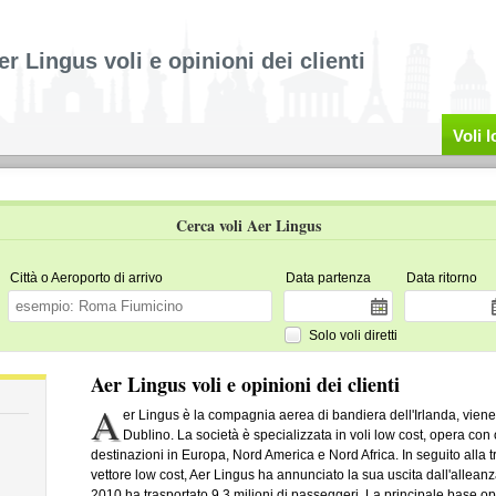
er Lingus voli e opinioni dei clienti
Voli 
Cerca voli Aer Lingus
Città o Aeroporto di arrivo
Data partenza
Data ritorno
Solo voli diretti
Aer Lingus voli e opinioni dei clienti
A
er Lingus è la compagnia aerea di bandiera dell'Irlanda, vien
Dublino. La società è specializzata in voli low cost, opera co
destinazioni in Europa, Nord America e Nord Africa. In seguito alla
vettore low cost, Aer Lingus ha annunciato la sua uscita dall'allea
2010 ha trasportato 9.3 milioni di passeggeri. La principale base op