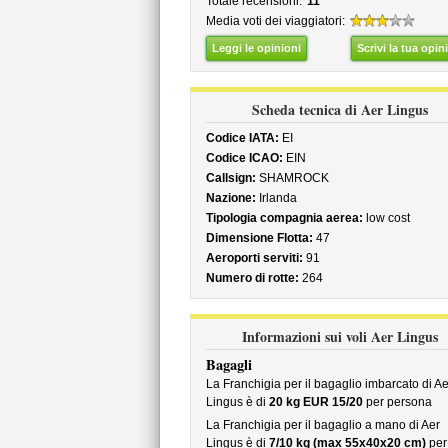
Totale recensioni:
11
Media voti dei viaggiatori:
Leggi le opinioni
Scrivi la tua opin
Scheda tecnica di Aer Lingus
Codice IATA:
EI
Codice ICAO:
EIN
Callsign:
SHAMROCK
Nazione:
Irlanda
Tipologia compagnia aerea:
low cost
Dimensione Flotta:
47
Aeroporti serviti:
91
Numero di rotte:
264
Informazioni sui voli Aer Lingus
Bagagli
La Franchigia per il bagaglio imbarcato di Ae
Lingus è di
20 kg EUR 15/20
per persona
La Franchigia per il bagaglio a mano di Aer
Lingus è di
7/10 kg (max 55x40x20 cm)
per