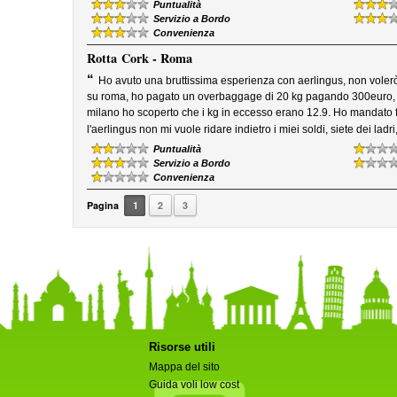
Puntualità
Servizio a Bordo
Convenienza
Rotta
Cork - Roma
“
Ho avuto una bruttissima esperienza con aerlingus, non volerò
su roma, ho pagato un overbaggage di 20 kg pagando 300euro, a
milano ho scoperto che i kg in eccesso erano 12.9. Ho mandato f
l'aerlingus non mi vuole ridare indietro i miei soldi, siete dei ladr
Puntualità
Servizio a Bordo
Convenienza
Pagina
1
2
3
Risorse utili
Mappa del sito
Guida voli low cost