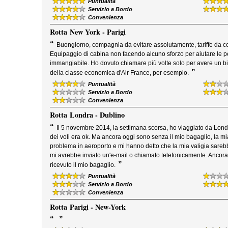
Puntualità
Servizio a Bordo
Convenienza
Rotta
New York - Parigi
“
Buongiorno, compagnia da evitare assolutamente, tariffe da co
Equipaggio di cabina non facendo alcuno sforzo per aiutare le 
immangiabile. Ho dovuto chiamare più volte solo per avere un bic
”
della classe economica d'Air France, per esempio.
Puntualità
Servizio a Bordo
Convenienza
Rotta
Londra - Dublino
“
Il 5 novembre 2014, la settimana scorsa, ho viaggiato da Lond
dei voli era ok. Ma ancora oggi sono senza il mio bagaglio, la mia
problema in aeroporto e mi hanno detto che la mia valigia sareb
mi avrebbe inviato un'e-mail o chiamato telefonicamente. Ancora o
”
ricevuto il mio bagaglio.
Puntualità
Servizio a Bordo
Convenienza
Rotta
Parigi - New-York
“
”