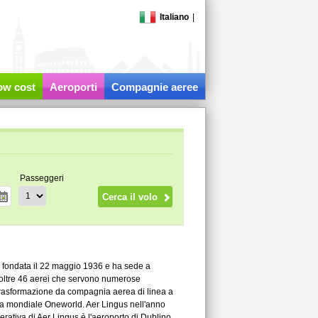
Italiano
|
low cost
Aeroporti
Compagnie aeree
Passeggeri
e fondata il 22 maggio 1936 e ha sede a
n oltre 46 aerei che servono numerose
 trasformazione da compagnia aerea di linea a
nza mondiale Oneworld. Aer Lingus nell'anno
erativa di Aer Lingus è l'aeroporto di Dublino