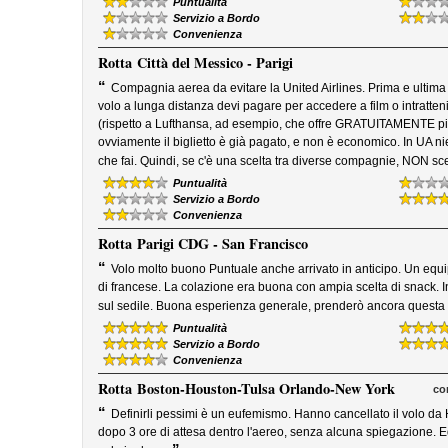
Puntualità
Servizio a Bordo
Convenienza
Rotta
Città del Messico - Parigi
“
Compagnia aerea da evitare la United Airlines. Prima e ultima
volo a lunga distanza devi pagare per accedere a film o intrattenim
(rispetto a Lufthansa, ad esempio, che offre GRATUITAMENTE più d
ovviamente il biglietto è già pagato, e non è economico. In UA ni
che fai. Quindi, se c'è una scelta tra diverse compagnie, NON sce
Puntualità
Servizio a Bordo
Convenienza
Rotta
Parigi CDG - San Francisco
“
Volo molto buono Puntuale anche arrivato in anticipo. Un equi
di francese. La colazione era buona con ampia scelta di snack. In
sul sedile. Buona esperienza generale, prenderò ancora questa
Puntualità
Servizio a Bordo
Convenienza
Rotta
Boston-Houston-Tulsa Orlando-New York
co
“
Definirli pessimi è un eufemismo. Hanno cancellato il volo da
dopo 3 ore di attesa dentro l'aereo, senza alcuna spiegazione. 