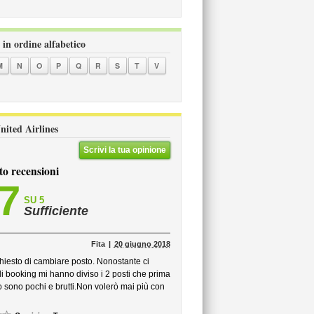
 in ordine alfabetico
M
N
O
P
Q
R
S
T
V
United Airlines
Scrivi la tua opinione
to recensioni
,7
SU 5
Sufficiente
Fita
20 giugno 2018
chiesto di cambiare posto. Nonostante ci
di booking mi hanno diviso i 2 posti che prima
no sono pochi e brutti.Non volerò mai più con