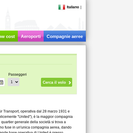
Italiano
|
low cost
Aeroporti
Compagnie aeree
Passeggeri
 Air Transport, operativa dal 28 marzo 1931 e
plicemente "United"), è la maggior compagnia
 quartier generale della società si trova a
sono fuse in un'unica compagnia aerea, dando
grande base operativa di United è presso