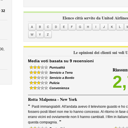
 32
Elenco città servite da United Airlines
A
B
C
D
E
F
G
H
I
J
K
L
W
Y
Z
00,
Le opinioni dei clienti sui voli 
Media voti basata su 9 recensioni
Puntualità
Riassun
Servizio a Terra
2
Servizio a Bordo
Pulizia
Convenienza
Rotta
Malpensa - New York
“
Pasti immangiabili. All'andata avevo il televisore guasto e ho 
fossero posti liberi non me lo hanno concesso. Al ritorno in fase 
erano vicini ed ovviamente non li hanno cambiati. I film in italia
”
questa compagnia.