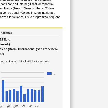
tanti sono situate negli scali aeroportuali
, Narita (Tokyo), Newark Liberty, O'Hare
 voli su quasi 400 destinazioni nazionali,
eanza Star Alliance. Il suo programma frequent
 Airlines
92
Euro
Newark)
lese (Bari) - International (San Francisco)
:00
ezzi medi mensili dei voli A/R United Airlines
…
mar
set
gen
lug
mag
nov