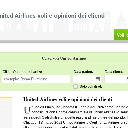
nited Airlines voli e opinioni dei clienti
Voli 
Cerca voli United Airlines
Città o Aeroporto di arrivo
Data partenza
Data ritorno
Solo voli diretti
United Airlines voli e opinioni dei clienti
U
nited Air Lines, Inc., fondata il 6 aprile del 1926 come Boeing
conosciuta con il nome commerciale di United Airlines (o sem
aerea degli Stati Uniti e una delle più grandi aerolinee del mondo. Il
Chicago. Il 3 marzo 2012 United Airlines e Continental Airlines si 
vita a uno dei principali colossi dell'aeronautica mondiale. La più 