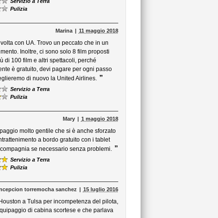
Servizio a Terra
Pulizia
Marina
11 maggio 2018
 volta con UA. Trovo un peccato che in un
ento. Inoltre, ci sono solo 8 film proposti
i 100 film e altri spettacoli, perché
ente è gratuito, devi pagare per ogni passo
”
glieremo di nuovo la United Airlines.
Servizio a Terra
Pulizia
Mary
1 maggio 2018
paggio molto gentile che si è anche sforzato
trattenimento a bordo gratuito con i tablet
”
 compagnia se necessario senza problemi.
Servizio a Terra
Pulizia
ncepcion torremocha sanchez
15 luglio 2016
 Houston a Tulsa per incompetenza del pilota,
Equipaggio di cabina scortese e che parlava