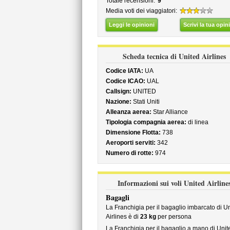
Totale recensioni:
9
Media voti dei viaggiatori:
Leggi le opinioni
Scrivi la tua opin
Scheda tecnica di United Airlines
Codice IATA:
UA
Codice ICAO:
UAL
Callsign:
UNITED
Nazione:
Stati Uniti
Alleanza aerea:
Star Alliance
Tipologia compagnia aerea:
di linea
Dimensione Flotta:
738
Aeroporti serviti:
342
Numero di rotte:
974
Informazioni sui voli United Airline
Bagagli
La Franchigia per il bagaglio imbarcato di U
Airlines è di
23 kg
per persona
La Franchigia per il bagaglio a mano di Unit