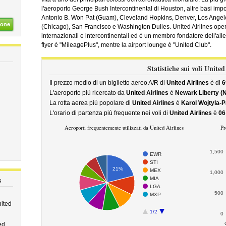
l'aeroporto George Bush Intercontinental di Houston, altre basi impor
Antonio B. Won Pat (Guam), Cleveland Hopkins, Denver, Los Angeles
ione
(Chicago), San Francisco e Washington Dulles. United Airlines opera
internazionali e intercontinentali ed è un membro fondatore dell'all
flyer è "MileagePlus", mentre la airport lounge è "United Club".
Statistiche sui voli United
Il prezzo medio di un biglietto aereo A/R di
United Airlines
è di
6
L'aeroporto più ricercato da
United Airlines
è
Newark Liberty (
La rotta aerea più popolare di
United Airlines
è
Karol Wojtyla-Pa
L'orario di partenza più frequente nei voli di
United Airlines
è
06
Aeroporti frequentemente utilizzati da United Airlines
Pr
1,500
EWR
STI
21%
MEX
1,000
s
MIA
LGA
500
MXP
nited
1/2
0
ed