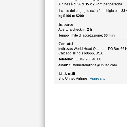
Airlines è di
56 x 35 x 23 cm
per persona
Il costo del bagaglio extra franchigia è di
23>
kg $100 to $200
Imbarco
Apertura check in:
2 h
Tempo limite di accettazione:
60 min
Contatti
Indirizzo:
World Head Quarters, PO Box 661
Chicago, Illinois 60666, USA
Telefono:
+1 847 700 40 00
eMail:
customerrelations@united.com
Link utili
Sito United Airlines:
Aprire sito