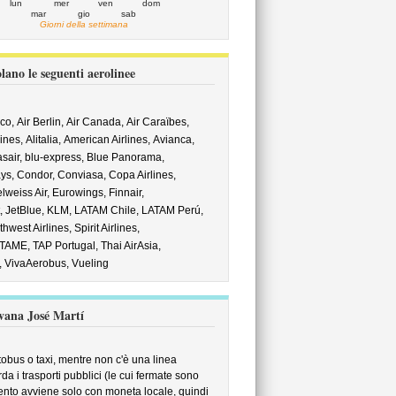
lun
mer
ven
dom
mar
gio
sab
Giorni della settimana
ano le seguenti aerolinee
co,
Air Berlin,
Air Canada,
Air Caraïbes,
lines,
Alitalia,
American Airlines,
Avianca,
sair,
blu-express,
Blue Panorama,
ys,
Condor,
Conviasa,
Copa Airlines,
lweiss Air,
Eurowings,
Finnair,
t,
JetBlue,
KLM,
LATAM Chile,
LATAM Perú,
hwest Airlines,
Spirit Airlines,
TAME,
TAP Portugal,
Thai AirAsia,
,
VivaAerobus,
Vueling
Avana José Martí
tobus o taxi, mentre non c'è una linea
rda i trasporti pubblici (le cui fermate sono
mento avviene solo con moneta locale, quindi