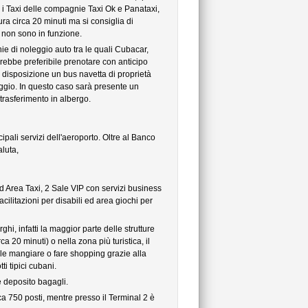
zare i Taxi delle compagnie Taxi Ok e Panataxi,
ura circa 20 minuti ma si consiglia di
 non sono in funzione.
ie di noleggio auto tra le quali Cubacar,
ebbe preferibile prenotare con anticipo
a disposizione un bus navetta di proprietà
viaggio. In questo caso sarà presente un
trasferimento in albergo.
cipali servizi dell'aeroporto. Oltre al Banco
luta,
d Area Taxi, 2 Sale VIP con servizi business
cilitazioni per disabili ed area giochi per
i, infatti la maggior parte delle strutture
a 20 minuti) o nella zona più turistica, il
le mangiare o fare shopping grazie alla
i tipici cubani.
e deposito bagagli.
a 750 posti, mentre presso il Terminal 2 è