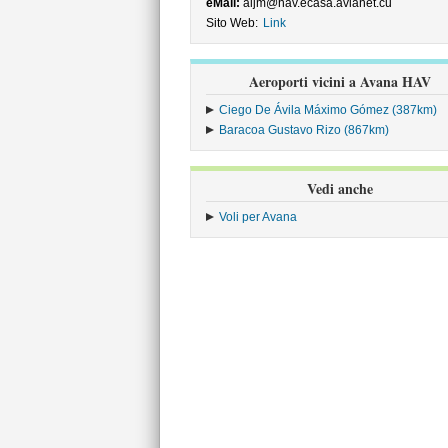
eMail:
aijm@hav.ecasa.avianet.cu
Sito Web:
Link
Aeroporti vicini a Avana HAV
Ciego De Ávila Máximo Gómez (387km)
Baracoa Gustavo Rizo (867km)
Vedi anche
Voli per Avana