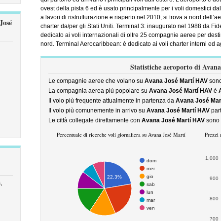
ovest della pista 6 ed è usato principalmente per i voli domestici d
a lavori di ristrutturazione e riaperto nel 2010, si trova a nord dell’a
José
charter da/per gli Stati Uniti. Terminal 3: inaugurato nel 1988 da F
dedicato ai voli internazionali di oltre 25 compagnie aeree per destin
nord. Terminal Aerocaribbean: è dedicato ai voli charter interni ed ag
Statistiche aeroporto di Avana
Le compagnie aeree che volano su
Avana José Martí HAV
son
La compagnia aerea più popolare su
Avana José Martí HAV
è
Il volo più frequente attualmente in partenza da
Avana José Mar
Il volo più comunemente in arrivo su
Avana José Martí HAV
par
Le città collegate direttamente con
Avana José Martí HAV
sono
Percentuale di ricerche voli giornaliera su Avana José Martí
Prezzi 
1,000
dom
mer
gio
22.3%
900
,
sab
lun
800
mar
ven
700