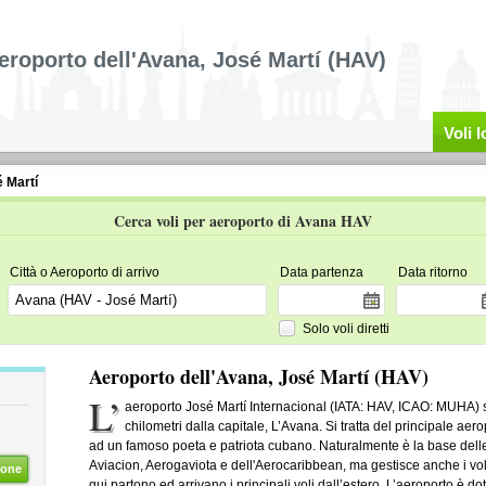
eroporto dell'Avana, José Martí (HAV)
Voli 
 Martí
Cerca voli per aeroporto di Avana HAV
Città o Aeroporto di arrivo
Data partenza
Data ritorno
Solo voli diretti
Aeroporto dell'Avana, José Martí (HAV)
L’
aeroporto José Martí Internacional (IATA: HAV, ICAO: MUHA) s
chilometri dalla capitale, L’Avana. Si tratta del principale aer
ad un famoso poeta e patriota cubano. Naturalmente è la base de
Aviacion, Aerogaviota e dell'Aerocaribbean, ma gestisce anche i voli
ione
qui partono ed arrivano i principali voli dall’estero. L’aeroporto è dot