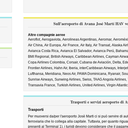
Sull'aeroporto di Avana José Martí HAV vol
Altre compagnie aeree
Aeroflot,
Aerogaviota,
Aerolineas Argentinas,
Aeromar,
Aeroméxi
Air China,
Air Europa,
Air France,
Air Italy,
Air Transat,
Alaska Air
Avianca Costa Rica,
Avianca El Salvador,
Avianca Perú,
Bahama
BMI Regional,
British Airways,
Caribbean Airlines,
Cayman Airwa
Copa Airlines Colombia,
Corsair,
Cubana de Aviación,
Delta,
Ede
Frontier Airlines,
Hahn Air,
Iberia,
interCaribbean Airways,
Interje
Lufthansa,
Meridiana,
Neos Air,
PAWA Dominicana,
Ryanair,
Sout
Sunrise Airways,
Sunwing Airlines,
Swiss,
TAAG Angola Airlines,
Transavia France,
Turkish Airlines,
United Airlines,
Virgin Atlantic
Trasporti e servizi aeroporto di 
Trasporti
Per muoversi da/per l'aeroporto Josè Marti ci si può servire di au
ferroviaria che lo collega alla capitale. Tuttavia, per quanto rigua
presenti al Terminal 1), i turisti devono considerare che il paga