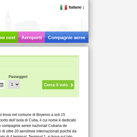
Italiano
|
low cost
Aeroporti
Compagnie aeree
Passeggeri
i trova nel comune di Boyeros a soli 15
oporto dell’isola di Cuba, il cui nome è dedicato
lle compagnie aeree nazionali Cubana de
 di oltre 20 aerolinee internazionali poichè da
ato di 4 terminal: Terminal 1: si trova sul lato