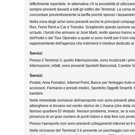
difficilmente reperibile. In alternativa c'è la possibilità di utiliz
sempre presenti davanti a tutti gli edifici dei Terminal. La corsa d
concordare preventivamente la tariffa poichè spesso i tassametri
Nella zona degli arrivi sono presenti anche le principali compagn
Rex, Fenix Rent-a-Car e Transtur. Scegliendo questa opzione sar
un'auto. I turisti che arrivano al Josè Marti, molto spesso hanno 
dell'hotel o del Tour Operator a quale si sono rivolti per il loro 
rappresentante dell'agenzia che indicherà il minibus dedicato al 
Servizi
Presso il Terminal 3, quello Internazionale, sono localizzati i prin
Informazioni, infatti, sono presenti Sportelli Bancomat, Cambio Va
Servizi
Postali, Area Fumatori, Internet Point, Banco per Noleggio Auto e
accessori, Farmacie e presidi medici, Sportello Oggetti Smarriti, fa
bambini.
Nelle immediate vicinanze dell'aeroporto non sono presenti albergh
alberghiere si trovano nel centro storico de L'Avana (che dista circ
famoso quartiere El Vedado. Nessun problema, invece, se si vuo
presenza di un gran numero di punti ristoro e duty free con prodott
Presso l'aeroporto non sono presenti collegamenti internet wi-fi 
Nelle vicinanze del Terminal 3 è presente un parcheggio con circ