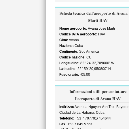
Scheda tecnica dell'aeroporto di Avana 
Martí HAV
Nome aeroporto:
Avana José Martí
Codice IATA aeroporto:
HAV
Città:
Avana
Nazione:
Cuba
Continente:
Sud America
Codice nazione:
CU
Longitudine:
82° 24' 32,709600” W
Latitudine:
22° 59' 20,950800” N
Fuso orario:
-05:00
Informazioni utili per contattare
l'aeroporto di Avana HAV
Indirizzo:
Avenida Nguyen Van Troi, Boyeros
Ciudad de La Habana, Cuba
Telefono:
+53 7 707701/ 454644
Fax:
+53 7 649 5723