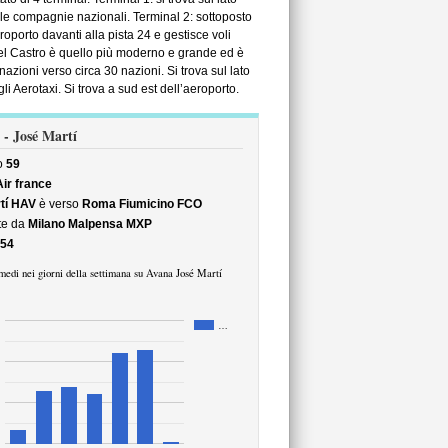
alle compagnie nazionali. Terminal 2: sottoposto
eroporto davanti alla pista 24 e gestisce voli
idel Castro è quello più moderno e grande ed è
azioni verso circa 30 nazioni. Si trova sul lato
li Aerotaxi. Si trova a sud est dell’aeroporto.
 - José Martí
o
59
Air france
tí HAV
è verso
Roma Fiumicino FCO
te da
Milano Malpensa MXP
54
medi nei giorni della settimana su Avana José Martí
…