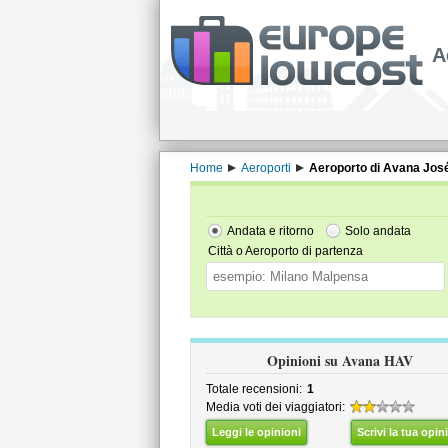
A
Home
Aeroporti
Aeroporto di Avana José
Andata e ritorno
Solo andata
Città o Aeroporto di partenza
Opinioni su Avana HAV
Totale recensioni:
1
Media voti dei viaggiatori:
Leggi le opinioni
Scrivi la tua opin