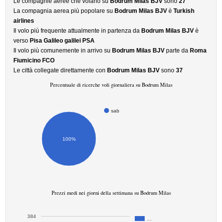
Le compagnie aeree che volano su
Bodrum Milas BJV
sono
27
La compagnia aerea più popolare su
Bodrum Milas BJV
è
Turkish
airlines
Il volo più frequente attualmente in partenza da
Bodrum Milas BJV
è
verso
Pisa Galileo galilei PSA
Il volo più comunemente in arrivo su
Bodrum Milas BJV
parte da
Roma
Fiumicino FCO
Le città collegate direttamente con
Bodrum Milas BJV
sono
37
Percentuale di ricerche voli giornaliera su Bodrum Milas
sab
100%
Prezzi medi nei giorni della settimana su Bodrum Milas
384
…