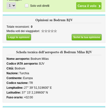
Solo voli diretti
Opinioni su Bodrum BJV
Totale recensioni:
0
Media voti dei viaggiatori:
Leggi le opinioni
Scrivi la tua opinione
Scheda tecnica dell'aeroporto di Bodrum Milas BJV
Nome aeroporto:
Bodrum Milas
Codice IATA aeroporto:
BJV
Città:
Bodrum
Nazione:
Turchia
Continente:
Europa
Codice nazione:
TR
Longitudine:
27° 39' 51,519600” E
Latitudine:
37° 15' 2,199600” N
Fuso orario:
+02:00