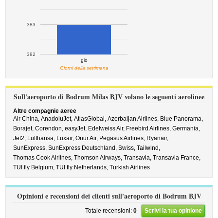
383
382
gio
Giorni della settimana
Sull'aeroporto di Bodrum Milas BJV volano le seguenti aerolinee
Altre compagnie aeree
Air China,
AnadoluJet,
AtlasGlobal,
Azerbaijan Airlines,
Blue Panorama,
Borajet,
Corendon,
easyJet,
Edelweiss Air,
Freebird Airlines,
Germania,
Jet2,
Lufthansa,
Luxair,
Onur Air,
Pegasus Airlines,
Ryanair,
SunExpress,
SunExpress Deutschland,
Swiss,
Tailwind,
Thomas Cook Airlines,
Thomson Airways,
Transavia,
Transavia France,
TUI fly Belgium,
TUI fly Netherlands,
Turkish Airlines
Opinioni e recensioni dei clienti sull'aeroporto di Bodrum BJV
Totale recensioni:
0
Scrivi la tua opinione