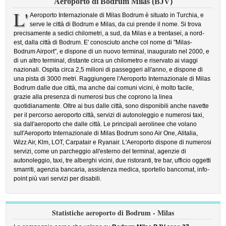
Aeroporto di Bodrum Milas (BJV)
L'
Aeroporto Internazionale di Milas Bodrum è situato in Turchia, e
serve le città di Bodrum e Milas, da cui prende il nome. Si trova
precisamente a sedici chilometri, a sud, da Milas e a trentasei, a nord-
est, dalla città di Bodrum. E' conosciuto anche col nome di "Milas-
Bodrum Airport", e dispone di un nuovo terminal, inaugurato nel 2000, e
di un altro terminal, distante circa un chilometro e riservato ai viaggi
nazionali. Ospita circa 2,5 milioni di passeggeri all'anno, e dispone di
una pista di 3000 metri. Raggiungere l'Aeroporto Internazionale di Milas
Bodrum dalle due città, ma anche dai comuni vicini, è molto facile,
grazie alla presenza di numerosi bus che coprono la linea
quotidianamente. Oltre ai bus dalle città, sono disponibili anche navette
per il percorso aeroporto città, servizi di autonoleggio e numerosi taxi,
sia dall'aeroporto che dalle città. Le principali aerolinee che volano
sull'Aeroporto Internazionale di Milas Bodrum sono Air One, Alitalia,
Wizz Air, Klm, LOT, Carpatair e Ryanair. L'Aeroporto dispone di numerosi
servizi, come un parcheggio all'esterno del terminal, agenzie di
autonoleggio, taxi, tre alberghi vicini, due ristoranti, tre bar, ufficio oggetti
smarriti, agenzia bancaria, assistenza medica, sportello bancomat, info-
point più vari servizi per disabili.
Statistiche aeroporto di Bodrum - Milas