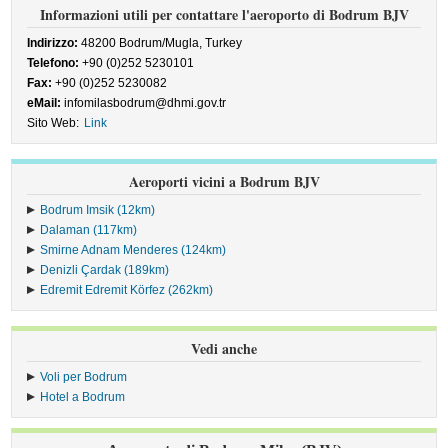
Informazioni utili per contattare l'aeroporto di Bodrum BJV
Indirizzo:
48200 Bodrum/Mugla, Turkey
Telefono:
+90 (0)252 5230101
Fax:
+90 (0)252 5230082
eMail:
infomilasbodrum@dhmi.gov.tr
Sito Web:
Link
Aeroporti vicini a Bodrum BJV
Bodrum Imsik (12km)
Dalaman (117km)
Smirne Adnam Menderes (124km)
Denizli Çardak (189km)
Edremit Edremit Körfez (262km)
Vedi anche
Voli per Bodrum
Hotel a Bodrum