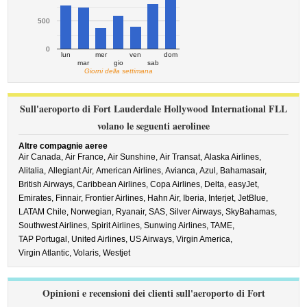
500
0
lun
mer
ven
dom
mar
gio
sab
Giorni della settimana
Sull'aeroporto di Fort Lauderdale Hollywood International FLL
volano le seguenti aerolinee
Altre compagnie aeree
Air Canada,
Air France,
Air Sunshine,
Air Transat,
Alaska Airlines,
Alitalia,
Allegiant Air,
American Airlines,
Avianca,
Azul,
Bahamasair,
British Airways,
Caribbean Airlines,
Copa Airlines,
Delta,
easyJet,
Emirates,
Finnair,
Frontier Airlines,
Hahn Air,
Iberia,
Interjet,
JetBlue,
LATAM Chile,
Norwegian,
Ryanair,
SAS,
Silver Airways,
SkyBahamas,
Southwest Airlines,
Spirit Airlines,
Sunwing Airlines,
TAME,
TAP Portugal,
United Airlines,
US Airways,
Virgin America,
Virgin Atlantic,
Volaris,
Westjet
Opinioni e recensioni dei clienti sull'aeroporto di Fort