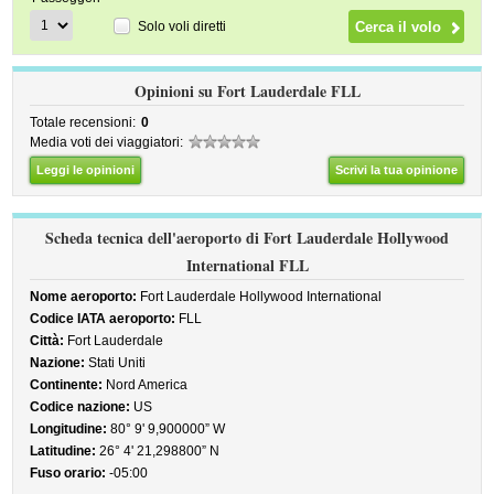
Solo voli diretti
Opinioni su Fort Lauderdale FLL
Totale recensioni:
0
Media voti dei viaggiatori:
Leggi le opinioni
Scrivi la tua opinione
Scheda tecnica dell'aeroporto di Fort Lauderdale Hollywood
International FLL
Nome aeroporto:
Fort Lauderdale Hollywood International
Codice IATA aeroporto:
FLL
Città:
Fort Lauderdale
Nazione:
Stati Uniti
Continente:
Nord America
Codice nazione:
US
Longitudine:
80° 9' 9,900000” W
Latitudine:
26° 4' 21,298800” N
Fuso orario:
-05:00