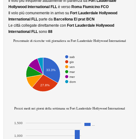
Il volo più frequente attualmente in partenza da
Fort Lauderdale
Hollywood International FLL
è verso
Roma Fiumicino FCO
Il volo più comunemente in arrivo su
Fort Lauderdale Hollywood
International FLL
parte da
Barcellona El prat BCN
Le città collegate direttamente con
Fort Lauderdale Hollywood
International FLL
sono
88
Percentuale di ricerche voli giornaliera su Fort Lauderdale Hollywood International
sab
gio
ven
33.3%
mar
mer
dom
27.8%
Prezzi medi nei giorni della settimana su Fort Lauderdale Hollywood International
1,500
…
1,000