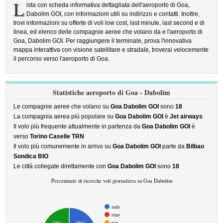
L
ista con scheda informativa dettagliata dell'aeroporto di Goa,
Dabolim GOI, con informazioni utili su indirizzo e contatti. Inoltre,
trovi informazioni su offerte di voli low cost, last minute, last second e di
linea, ed elenco delle compagnie aeree che volano da e l'aeroporto di
Goa, Dabolim GOI. Per raggiungere il terminale, prova l'innovativa
mappa interattiva con visione satellitare e stradale, troverai velocemente
il percorso verso l'aeroporto di Goa.
Statistiche aeroporto di Goa - Dabolim
Le compagnie aeree che volano su
Goa Dabolim GOI
sono
18
La compagnia aerea più popolare su
Goa Dabolim GOI
è
Jet airways
Il volo più frequente attualmente in partenza da
Goa Dabolim GOI
è
verso
Torino Caselle TRN
Il volo più comunemente in arrivo su
Goa Dabolim GOI
parte da
Bilbao
Sondica BIO
Le città collegate direttamente con
Goa Dabolim GOI
sono
18
Percentuale di ricerche voli giornaliera su Goa Dabolim
sab
mar
gio