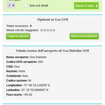
Solo voli diretti
Opinioni su Goa GOI
Totale recensioni:
0
Media voti dei viaggiatori:
Leggi le opinioni
Scrivi la tua opinione
Scheda tecnica dell'aeroporto di Goa Dabolim GOI
Nome aeroporto:
Goa Dabolim
Codice IATA aeroporto:
GOI
Città:
Goa
Nazione:
India
Continente:
Asia
Codice nazione:
IN
Longitudine:
73° 49' 53,119200” E
Latitudine:
15° 22' 50,998800” N
Fuso orario:
+05:30