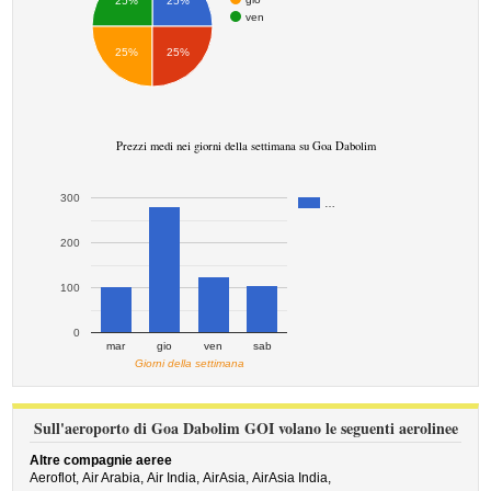
25%
25%
ven
25%
25%
Prezzi medi nei giorni della settimana su Goa Dabolim
300
…
200
100
0
mar
gio
ven
sab
Giorni della settimana
Sull'aeroporto di Goa Dabolim GOI volano le seguenti aerolinee
Altre compagnie aeree
Aeroflot,
Air Arabia,
Air India,
AirAsia,
AirAsia India,