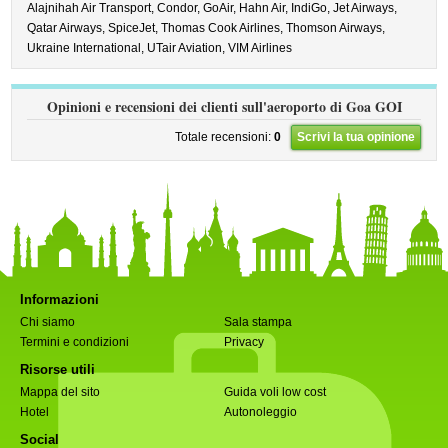
Alajnihah Air Transport,
Condor,
GoAir,
Hahn Air,
IndiGo,
Jet Airways,
Qatar Airways,
SpiceJet,
Thomas Cook Airlines,
Thomson Airways,
Ukraine International,
UTair Aviation,
VIM Airlines
Opinioni e recensioni dei clienti sull'aeroporto di Goa GOI
Totale recensioni:
0
Scrivi la tua opinione
Informazioni
Chi siamo
Sala stampa
Termini e condizioni
Privacy
Risorse utili
Mappa del sito
Guida voli low cost
Hotel
Autonoleggio
Social