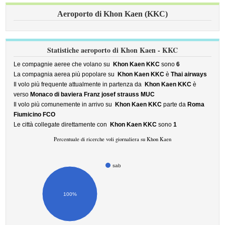
Aeroporto di Khon Kaen (KKC)
Statistiche aeroporto di Khon Kaen - KKC
Le compagnie aeree che volano su
Khon Kaen KKC
sono
6
La compagnia aerea più popolare su
Khon Kaen KKC
è
Thai airways
Il volo più frequente attualmente in partenza da
Khon Kaen KKC
è
verso
Monaco di baviera Franz josef strauss MUC
Il volo più comunemente in arrivo su
Khon Kaen KKC
parte da
Roma
Fiumicino FCO
Le città collegate direttamente con
Khon Kaen KKC
sono
1
Percentuale di ricerche voli giornaliera su Khon Kaen
sab
100%