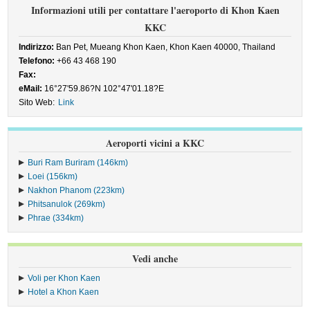
Informazioni utili per contattare l'aeroporto di Khon Kaen
KKC
Indirizzo:
Ban Pet, Mueang Khon Kaen, Khon Kaen 40000, Thailand
Telefono:
+66 43 468 190
Fax:
eMail:
16°27'59.86?N 102°47'01.18?E
Sito Web:
Link
Aeroporti vicini a KKC
Buri Ram Buriram (146km)
Loei (156km)
Nakhon Phanom (223km)
Phitsanulok (269km)
Phrae (334km)
Vedi anche
Voli per Khon Kaen
Hotel a Khon Kaen