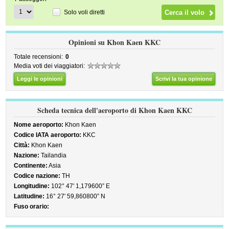
Solo voli diretti
Opinioni su Khon Kaen KKC
Totale recensioni:
0
Media voti dei viaggiatori:
Leggi le opinioni
Scrivi la tua opinione
Scheda tecnica dell'aeroporto di Khon Kaen KKC
Nome aeroporto:
Khon Kaen
Codice IATA aeroporto:
KKC
Città:
Khon Kaen
Nazione:
Tailandia
Continente:
Asia
Codice nazione:
TH
Longitudine:
102° 47' 1,179600” E
Latitudine:
16° 27' 59,860800” N
Fuso orario: