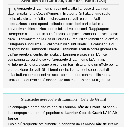
Aeroporto di Lannion, Côte de Granit (LAI)
L'
Aeroporto di Lannion si trova nella città francese di Lannion,
situata nella Côtes d'Armor, in Bretagna. Si tratta di uno scalo
molto piccolo che effettua esclusivamente voli regionali. Voli
internazionali sono operati soltanto in occasioni particolari e su
preventiva richiesta. Non sono effettuati voli notturni. Raggiungere
l'aeroporto di Lannion in auto è molto semplice e comodo. Lo scalo dista
circa 10 chilometri dalla città di Perros-Guires, 30 chilometri dalle città di
Guingamp e Morlaix e 60 chilometri da Saint Brieuc. La compagnia di
trasporti locali Transports Urbains Lannionais effettua corse giornaliere
dall'aeroporto al centro della città di Lannion e viceversa. L'unica
compagnia aerea che serve l'aeroporto di Lannion è la Airlinair.
All'interno dello scalo sono presenti un bar - ristorante e un ufficio per la
prenotazione dei voli. Sia il terminal che i parcheggi sono dotati di
infrastrutture per consentire l'accesso a persone con mobilità ridotta.
Nell'aerea del terminal è disponibile una connessione wi-fi gratuita.
Statistiche aeroporto di Lannion - Côte de Granit
Le compagnie aeree che volano su
Lannion Côte de Granit LAI
sono
2
La compagnia aerea più popolare su
Lannion Côte de Granit LAI
è
Air
france
Il volo più frequente attualmente in partenza da
Lannion Côte de Granit