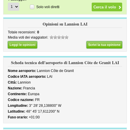
Solo voli diretti
Opinioni su Lannion LAI
Totale recensioni:
0
Media voti dei viaggiatori:
Leggi le opinioni
Scrivi la tua opinione
Scheda tecnica dell'aeroporto di Lannion Côte de Granit LAI
Nome aeroporto:
Lannion Côte de Granit
Codice IATA aeroporto:
LAI
Città:
Lannion
Nazione:
Francia
Continente:
Europa
Codice nazione:
FR
Longitudine:
3° 28' 28,138800” W
Latitudine:
48° 45' 17,611200” N
Fuso orario:
+01:00