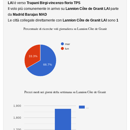
LAI
è verso
Trapani Birgi-vincenzo florio TPS
Il volo più comunemente in arrivo su
Lannion Côte de Granit LAI
parte
da
Madrid Barajas MAD
Le città collegate direttamente con
Lannion Côte de Granit LAI
sono
1
Percentuale di ricerche voli giornaliera su Lannion Côte de Granit
mar
lun
33.3%
66.7%
Prezzi medi nei giorni della settimana su Lannion Côte de Granit
1,900
…
1,800
1,700