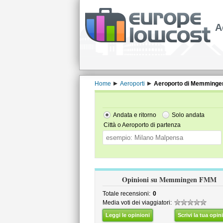
A
Home
Aeroporti
Aeroporto di Memmingen
Andata e ritorno
Solo andata
Città o Aeroporto di partenza
Opinioni su Memmingen FMM
Totale recensioni:
0
Media voti dei viaggiatori:
Leggi le opinioni
Scrivi la tua opin