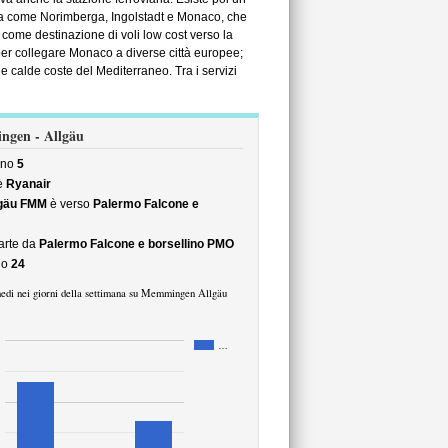
anza come Norimberga, Ingolstadt e Monaco, che
come destinazione di voli low cost verso la
r collegare Monaco a diverse città europee;
le calde coste del Mediterraneo. Tra i servizi
ingen - Allgäu
no
5
è
Ryanair
gäu FMM
è verso
Palermo Falcone e
arte da
Palermo Falcone e borsellino PMO
no
24
edi nei giorni della settimana su Memmingen Allgäu
…