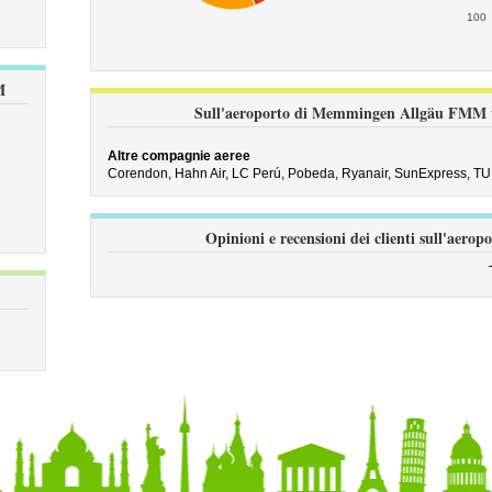
100
M
Sull'aeroporto di Memmingen Allgäu FMM vo
Altre compagnie aeree
Corendon,
Hahn Air,
LC Perú,
Pobeda,
Ryanair,
SunExpress,
TUI
Opinioni e recensioni dei clienti sull'a