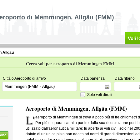
eroporto di Memmingen, Allgäu (FMM)
Voli 
 Allgäu
Cerca voli per aeroporto di Memmingen FMM
Città o Aeroporto di arrivo
Data partenza
Data ritorno
Solo voli diretti
Aeroporto di Memmingen, Allgäu (FMM)
L'
aeroporto di Memmingen si trova a poco più di tre chilometri d
Per più di quarant'anni a partire dalla sua ricostruzione post-
utilizzato dall'aeronautica militare; fu aperto ai voli civili solo nel
dotato di un'unica pista non adatta ad aerei di grandi dimensioni e
ione
autobus conduce rapidamente nel cuore di Memmingen, dove si trova