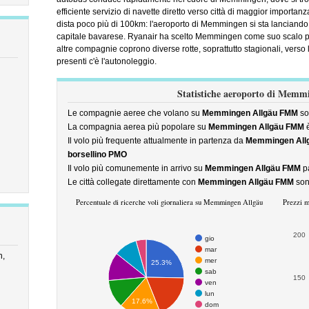
efficiente servizio di navette diretto verso città di maggior import
dista poco più di 100km: l'aeroporto di Memmingen si sta lanciando 
capitale bavarese. Ryanair ha scelto Memmingen come suo scalo pe
altre compagnie coprono diverse rotte, soprattutto stagionali, verso 
presenti c'è l'autonoleggio.
Statistiche aeroporto di Memm
Le compagnie aeree che volano su
Memmingen Allgäu FMM
so
La compagnia aerea più popolare su
Memmingen Allgäu FMM
Il volo più frequente attualmente in partenza da
Memmingen All
borsellino PMO
Il volo più comunemente in arrivo su
Memmingen Allgäu FMM
p
Le città collegate direttamente con
Memmingen Allgäu FMM
so
Percentuale di ricerche voli giornaliera su Memmingen Allgäu
Prezzi m
200
gio
mar
n,
mer
25.3%
sab
150
ven
lun
17.6%
dom