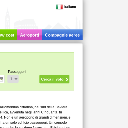
Italiano
|
low cost
Aeroporti
Compagnie aeree
Passeggeri
all'omonima cittadina, nel sud della Baviera.
bellica, avvenuta negli anni Cinquanta, fu
 2004. Non è un aeroporto di grandi dimensioni, è
d ha un solo edificio passeggeri. Un comodo
 anche la stazione ferroviaria. Esiste poi un