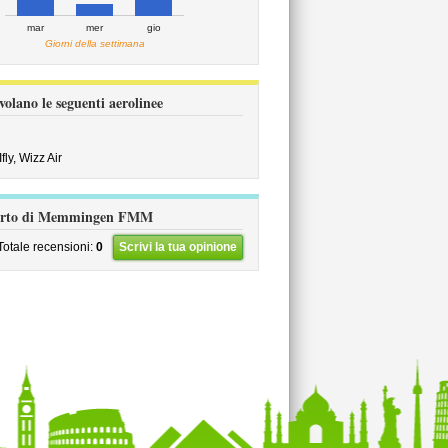
mar
mer
gio
Giorni della settimana
lano le seguenti aerolinee
fly,
Wizz Air
eroporto di Memmingen FMM
Totale recensioni:
0
Scrivi la tua opinione