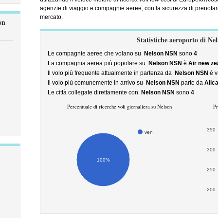
agenzie di viaggio e compagnie aeree, con la sicurezza di prenotare
mercato.
on
Statistiche aeroporto di Ne
Le compagnie aeree che volano su
Nelson NSN
sono
4
La compagnia aerea più popolare su
Nelson NSN
è
Air new ze
Il volo più frequente attualmente in partenza da
Nelson NSN
è v
Il volo più comunemente in arrivo su
Nelson NSN
parte da
Alic
Le città collegate direttamente con
Nelson NSN
sono
4
Percentuale di ricerche voli giornaliera su Nelson
Pr
350
ven
300
100%
250
200