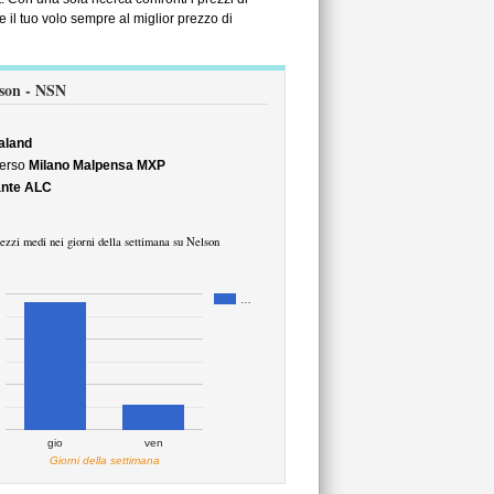
 il tuo volo sempre al miglior prezzo di
lson - NSN
aland
erso
Milano Malpensa MXP
ante ALC
ezzi medi nei giorni della settimana su Nelson
…
gio
ven
Giorni della settimana