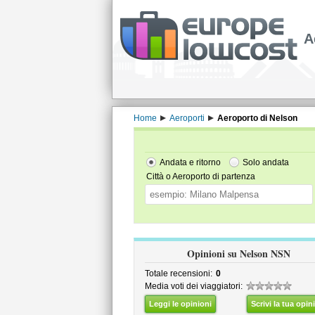
A
Home
Aeroporti
Aeroporto di Nelson
Andata e ritorno
Solo andata
Città o Aeroporto di partenza
Opinioni su Nelson NSN
Totale recensioni:
0
Media voti dei viaggiatori:
Leggi le opinioni
Scrivi la tua opin