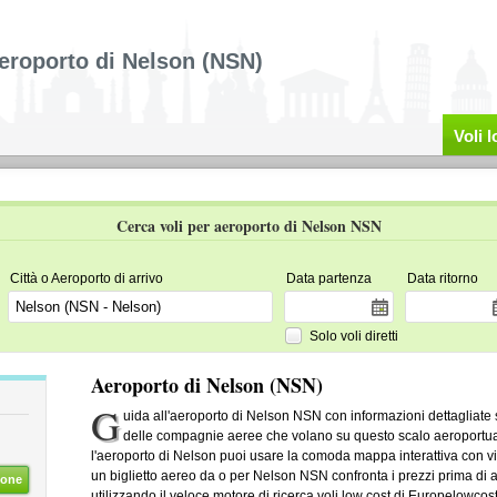
eroporto di Nelson (NSN)
Voli 
Cerca voli per aeroporto di Nelson NSN
Città o Aeroporto di arrivo
Data partenza
Data ritorno
Solo voli diretti
Aeroporto di Nelson (NSN)
G
uida all'aeroporto di Nelson NSN con informazioni dettagliate su in
delle compagnie aeree che volano su questo scalo aeroportu
l'aeroporto di Nelson puoi usare la comoda mappa interattiva con vis
un biglietto aereo da o per Nelson NSN confronta i prezzi prima di ac
ione
utilizzando il veloce motore di ricerca voli low cost di Europelowcost