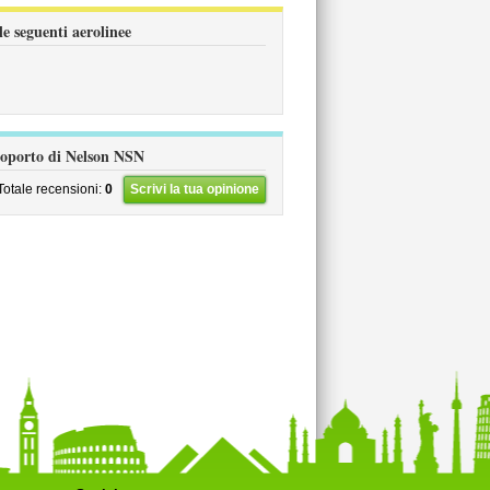
e seguenti aerolinee
eroporto di Nelson NSN
Totale recensioni:
0
Scrivi la tua opinione