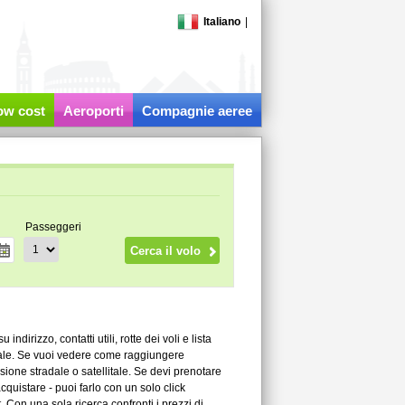
Italiano
|
low cost
Aeroporti
Compagnie aeree
Passeggeri
dirizzo, contatti utili, rotte dei voli e lista
ale. Se vuoi vedere come raggiungere
ione stradale o satellitale. Se devi prenotare
quistare - puoi farlo con un solo click
. Con una sola ricerca confronti i prezzi di