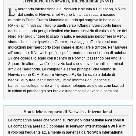
Aeroporto di Norwich, International (NWI)
L'
aeroporto internazionale di Norwich è situato a Hellesdon, a 5 km
dal centro di Norwich, nel Regno Unito. La struttura nacque
durante la Prima Guerra Mondiale quando qui sorgeva la base della
RAF e i primi voli civili furono quelli verso l'Olanda. L'aeroporto funge
anche da eliporto per gli elicotteri che fanno servizio di volo sul Mare del
Nord. Per raggiungere lo scalo in auto, é necessario percorrere la A140,
strada che unisce Ipswich a Cromer, un villaggio affacciato sul mare. Le
indicazioni per l'aeroporto sono chiare e sbagliare é difficile. Per arrivare
all'aeroporto di Norwich, peró, si può prendere anche la linea di autobus
27 che collega lo scalo con il centro di Norwich, passando per Anglia
Square. In alternativa c'é il servizio taxi che si trova davanti al terminal
arrivi dell'aeroporto. Le compagnie aeree principali che volano su
Norwich sono KLM, Eastern Airways e FlyBe. Lo scalo è dotato di
negozi, duty free, bar, ristorante, ufficio informazioni, banche e
bancomat, collegamento wi-fi gratuito, noleggio auto e servizio taxi, ed
in ultimo di parcheggio per brevi e lunghe soste davanti al terminal.
Statistiche aeroporto di Norwich - International
Le compagnie aeree che volano su
Norwich International NWI
sono
8
La compagnia aerea più popolare su
Norwich International NWI
è
Klm
Il volo più frequente attualmente in partenza da
Norwich International