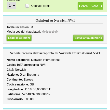
Solo voli diretti
Opinioni su Norwich NWI
Totale recensioni:
0
Media voti dei viaggiatori:
Leggi le opinioni
Scrivi la tua opinione
Scheda tecnica dell'aeroporto di Norwich International NWI
Nome aeroporto:
Norwich International
Codice IATA aeroporto:
NWI
Città:
Norwich
Nazione:
Gran Bretagna
Continente:
Europa
Codice nazione:
GB
Longitudine:
1° 16' 58,000800” E
Latitudine:
52° 40' 32,998800” N
Fuso orario:
+00:00