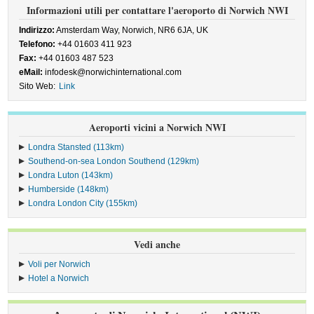
Informazioni utili per contattare l'aeroporto di Norwich NWI
Indirizzo:
Amsterdam Way, Norwich, NR6 6JA, UK
Telefono:
+44 01603 411 923
Fax:
+44 01603 487 523
eMail:
infodesk@norwichinternational.com
Sito Web:
Link
Aeroporti vicini a Norwich NWI
Londra Stansted (113km)
Southend-on-sea London Southend (129km)
Londra Luton (143km)
Humberside (148km)
Londra London City (155km)
Vedi anche
Voli per Norwich
Hotel a Norwich