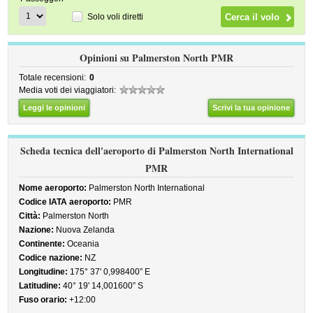
Solo voli diretti
Opinioni su Palmerston North PMR
Totale recensioni:
0
Media voti dei viaggiatori:
Leggi le opinioni
Scrivi la tua opinione
Scheda tecnica dell'aeroporto di Palmerston North International
PMR
Nome aeroporto:
Palmerston North International
Codice IATA aeroporto:
PMR
Città:
Palmerston North
Nazione:
Nuova Zelanda
Continente:
Oceania
Codice nazione:
NZ
Longitudine:
175° 37' 0,998400” E
Latitudine:
40° 19' 14,001600” S
Fuso orario:
+12:00