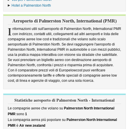
Hotel a Palmerston North
Aeroporto di Palmerston North, International (PMR)
I
nformazioni utili sull'aeroporto di Palmerston North, International PMR
con indirizzo, contatti utili, collegamenti ad altri aeroporti e lista delle
compagnie aeree low cost e tradizionali che volano sullo scalo
aeroportuale di Palmerston North. Se devi raggiungere l'aeroporto di
Palmerston North, International PMR in automobile o con mezzi pubblici,
usa la pratica mappa interattiva con visione sia stradale che satellitale.
Se vuoi prenotare un biglietto aereo con destinazione aeroporto di
Palmerston North, confronta i prezzi e risparmia prima di acquistare.
Con il comparatore prezzi voli di Europelowcost puoi verificare
contemporaneamente tariffe e offerte speciali di compagnie aeree low
cost, di linea e agenzie di viaggio, con una sola ricerca.
Statistiche aeroporto di Palmerston North - International
Le compagnie aeree che volano su
Palmerston North International
PMR
sono
1
La compagnia aerea più popolare su
Palmerston North International
PMR
è
Air new zealand