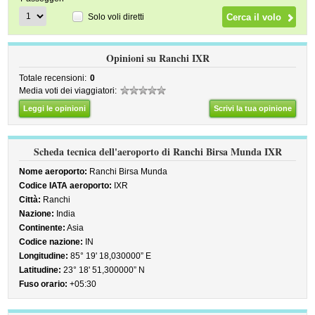
Solo voli diretti
Opinioni su Ranchi IXR
Totale recensioni:
0
Media voti dei viaggiatori:
Leggi le opinioni
Scrivi la tua opinione
Scheda tecnica dell'aeroporto di Ranchi Birsa Munda IXR
Nome aeroporto:
Ranchi Birsa Munda
Codice IATA aeroporto:
IXR
Città:
Ranchi
Nazione:
India
Continente:
Asia
Codice nazione:
IN
Longitudine:
85° 19' 18,030000” E
Latitudine:
23° 18' 51,300000” N
Fuso orario:
+05:30