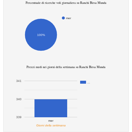
Percentuale di ricerche voli giornaliera su Ranchi Birsa Munda
mer
100%
Prezzi medi nei giorni della settimana su Ranchi Birsa Munda
341
…
340
339
mer
Giorni della settimana