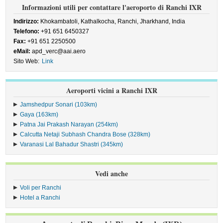
Informazioni utili per contattare l'aeroporto di Ranchi IXR
Indirizzo:
Khokambatoli, Kathalkocha, Ranchi, Jharkhand, India
Telefono:
+91 651 6450327
Fax:
+91 651 2250500
eMail:
apd_verc@aai.aero
Sito Web:
Link
Aeroporti vicini a Ranchi IXR
Jamshedpur Sonari (103km)
Gaya (163km)
Patna Jai Prakash Narayan (254km)
Calcutta Netaji Subhash Chandra Bose (328km)
Varanasi Lal Bahadur Shastri (345km)
Vedi anche
Voli per Ranchi
Hotel a Ranchi