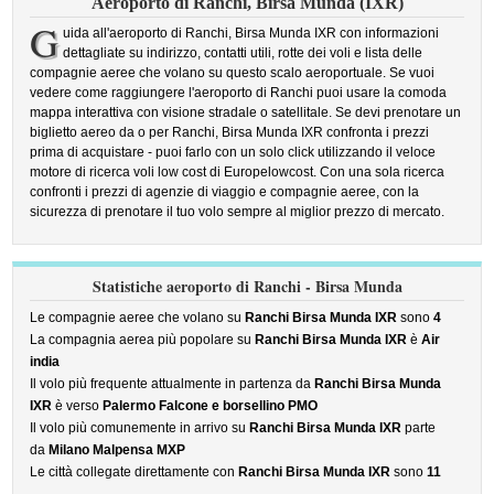
Aeroporto di Ranchi, Birsa Munda (IXR)
G
uida all'aeroporto di Ranchi, Birsa Munda IXR con informazioni
dettagliate su indirizzo, contatti utili, rotte dei voli e lista delle
compagnie aeree che volano su questo scalo aeroportuale. Se vuoi
vedere come raggiungere l'aeroporto di Ranchi puoi usare la comoda
mappa interattiva con visione stradale o satellitale. Se devi prenotare un
biglietto aereo da o per Ranchi, Birsa Munda IXR confronta i prezzi
prima di acquistare - puoi farlo con un solo click utilizzando il veloce
motore di ricerca voli low cost di Europelowcost. Con una sola ricerca
confronti i prezzi di agenzie di viaggio e compagnie aeree, con la
sicurezza di prenotare il tuo volo sempre al miglior prezzo di mercato.
Statistiche aeroporto di Ranchi - Birsa Munda
Le compagnie aeree che volano su
Ranchi Birsa Munda IXR
sono
4
La compagnia aerea più popolare su
Ranchi Birsa Munda IXR
è
Air
india
Il volo più frequente attualmente in partenza da
Ranchi Birsa Munda
IXR
è verso
Palermo Falcone e borsellino PMO
Il volo più comunemente in arrivo su
Ranchi Birsa Munda IXR
parte
da
Milano Malpensa MXP
Le città collegate direttamente con
Ranchi Birsa Munda IXR
sono
11