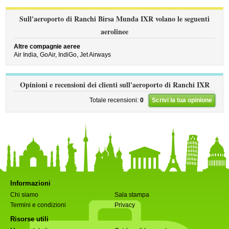
Sull'aeroporto di Ranchi Birsa Munda IXR volano le seguenti
aerolinee
Altre compagnie aeree
Air India,
GoAir,
IndiGo,
Jet Airways
Opinioni e recensioni dei clienti sull'aeroporto di Ranchi IXR
Totale recensioni:
0
Scrivi la tua opinione
Informazioni
Chi siamo
Sala stampa
Termini e condizioni
Privacy
Risorse utili