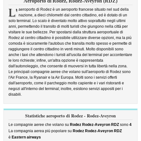
Aeroporto di Rodez, Rodez-Aveyron (RDZ)
L'
aeroporto di Rodez è un aeroporto francese situato nel sud della
nazione, a dieci chilometri dal centro cittadino, ed è dotato di un
solo terminal. Lo scalo è diventato molto attivo soprattutto negli ultimi
anni, permettendo il transito di molti turisti che giungono nella città per
visitare le sue bellezze. Per spostarsi dalla struttura aeroportuale di
Rodez al centro cittadino è possibile utilizzare diverse opzioni, ma la più
comoda è sicuramente l'autobus che transita molto spesso e permette di
raggiungere il centro cittadino in venti minuti. Molto disponibili sono
anche i taxi che attendono i turisti all'uscita del terminal per accontentare
le loro richieste; infine, un'altra opzione è rappresentata
dall'autonoleggio, che consente di muoversi in tutta libertà nella zona.
Le principali compagnie aeree che volano sull'aeroporto di Rodez sono
l'Air France, la Ryanair e la Air Europa. Molti sono i servizi offerti
dall'aeroporto, come il parcheggio molto capiente e i vari ristoranti e
negozi all'interno del terminal; inoltre, esistono servizi appositi per i
disabili.
Statistiche aeroporto di Rodez - Rodez-Aveyron
Le compagnie aeree che volano su
Rodez Rodez-Aveyron RDZ
sono
4
La compagnia aerea più popolare su
Rodez Rodez-Aveyron RDZ
è
Eastern airways