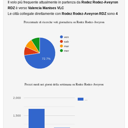
Il volo più frequente attualmente in partenza da
Rodez Rodez-Aveyron
RDZ
è verso
Valencia Manises VLC
Le città collegate direttamente con
Rodez Rodez-Aveyron RDZ
sono
4
Percentuale di ricerche voli giornaliera su Rodez Rodez-Aveyron
ven
sab
mar
mer
72.7%
Prezzi medi nei giorni della settimana su Rodez Rodez-Aveyron
2,000
…
1,500