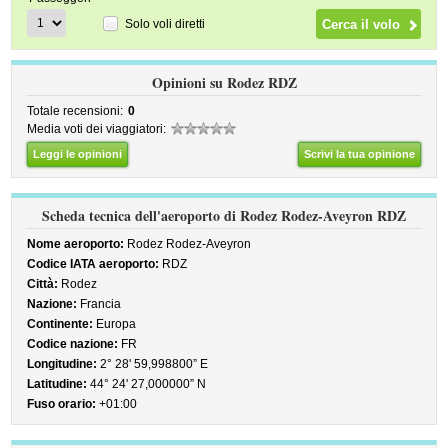
Solo voli diretti
Opinioni su Rodez RDZ
Totale recensioni:
0
Media voti dei viaggiatori:
Leggi le opinioni
Scrivi la tua opinione
Scheda tecnica dell'aeroporto di Rodez Rodez-Aveyron RDZ
Nome aeroporto:
Rodez Rodez-Aveyron
Codice IATA aeroporto:
RDZ
Città:
Rodez
Nazione:
Francia
Continente:
Europa
Codice nazione:
FR
Longitudine:
2° 28' 59,998800” E
Latitudine:
44° 24' 27,000000” N
Fuso orario:
+01:00