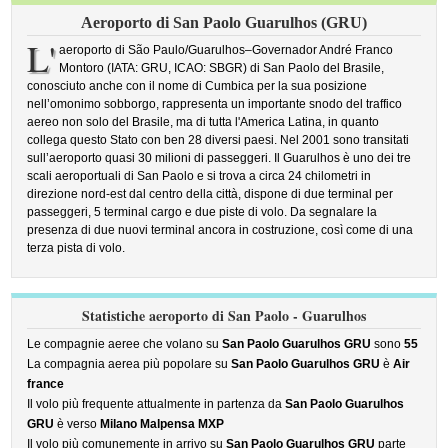
Aeroporto di San Paolo Guarulhos (GRU)
L'
aeroporto di São Paulo/Guarulhos–Governador André Franco
Montoro (IATA: GRU, ICAO: SBGR) di San Paolo del Brasile,
conosciuto anche con il nome di Cumbica per la sua posizione
nell’omonimo sobborgo, rappresenta un importante snodo del traffico
aereo non solo del Brasile, ma di tutta l'America Latina, in quanto
collega questo Stato con ben 28 diversi paesi. Nel 2001 sono transitati
sull’aeroporto quasi 30 milioni di passeggeri. Il Guarulhos è uno dei tre
scali aeroportuali di San Paolo e si trova a circa 24 chilometri in
direzione nord-est dal centro della città, dispone di due terminal per
passeggeri, 5 terminal cargo e due piste di volo. Da segnalare la
presenza di due nuovi terminal ancora in costruzione, così come di una
terza pista di volo.
Statistiche aeroporto di San Paolo - Guarulhos
Le compagnie aeree che volano su
San Paolo Guarulhos GRU
sono
55
La compagnia aerea più popolare su
San Paolo Guarulhos GRU
è
Air
france
Il volo più frequente attualmente in partenza da
San Paolo Guarulhos
GRU
è verso
Milano Malpensa MXP
Il volo più comunemente in arrivo su
San Paolo Guarulhos GRU
parte