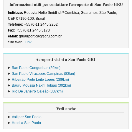
Informazioni utili per contattare l'aeroporto di San Paolo GRU
Indirizzo:
Rodovia Hélio Smidt s/nº Cumbica, Guarulhos, São Paulo,
CEP 07190-100, Brasil
Telefono:
+55 (0)11 2445 2252
Fax:
+55 (0)11 2445 3173
eMail:
gruairport.cac@gru.com.br
Sito Web:
Link
Aeroporti vicini a San Paolo GRU
San Paolo Congonhas (29km)
San Paolo Viracopos Campinas (83km)
Ribeirão Preto Leite Lopes (289km)
Bauru Moussa Nakhl Tobias (302km)
Rio De Janeiro Galeão (337km)
Vedi anche
Voli per San Paolo
Hotel a San Paolo