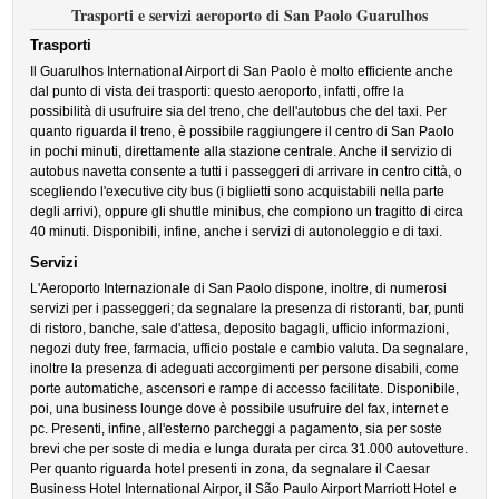
Trasporti e servizi aeroporto di San Paolo Guarulhos
Trasporti
Il Guarulhos International Airport di San Paolo è molto efficiente anche
dal punto di vista dei trasporti: questo aeroporto, infatti, offre la
possibilità di usufruire sia del treno, che dell'autobus che del taxi. Per
quanto riguarda il treno, è possibile raggiungere il centro di San Paolo
in pochi minuti, direttamente alla stazione centrale. Anche il servizio di
autobus navetta consente a tutti i passeggeri di arrivare in centro città, o
scegliendo l'executive city bus (i biglietti sono acquistabili nella parte
degli arrivi), oppure gli shuttle minibus, che compiono un tragitto di circa
40 minuti. Disponibili, infine, anche i servizi di autonoleggio e di taxi.
Servizi
L'Aeroporto Internazionale di San Paolo dispone, inoltre, di numerosi
servizi per i passeggeri; da segnalare la presenza di ristoranti, bar, punti
di ristoro, banche, sale d'attesa, deposito bagagli, ufficio informazioni,
negozi duty free, farmacia, ufficio postale e cambio valuta. Da segnalare,
inoltre la presenza di adeguati accorgimenti per persone disabili, come
porte automatiche, ascensori e rampe di accesso facilitate. Disponibile,
poi, una business lounge dove è possibile usufruire del fax, internet e
pc. Presenti, infine, all'esterno parcheggi a pagamento, sia per soste
brevi che per soste di media e lunga durata per circa 31.000 autovetture.
Per quanto riguarda hotel presenti in zona, da segnalare il Caesar
Business Hotel International Airpor, il São Paulo Airport Marriott Hotel e