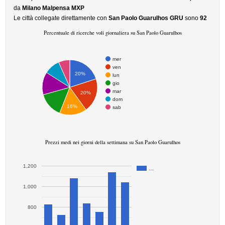
da
Milano Malpensa MXP
Le città collegate direttamente con
San Paolo Guarulhos GRU
sono
92
Percentuale di ricerche voli giornaliera su San Paolo Guarulhos
mer
ven
20%
lun
gio
mar
20%
dom
16%
sab
Prezzi medi nei giorni della settimana su San Paolo Guarulhos
1,200
…
1,000
800