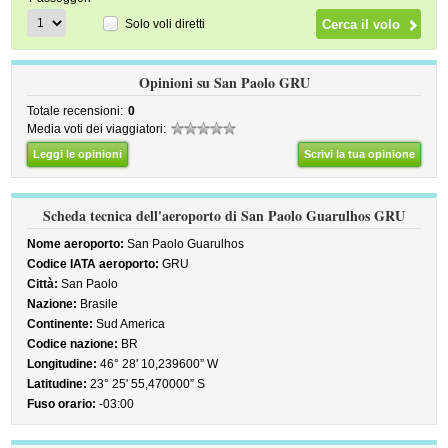
Solo voli diretti
Opinioni su San Paolo GRU
Totale recensioni:
0
Media voti dei viaggiatori:
Leggi le opinioni
Scrivi la tua opinione
Scheda tecnica dell'aeroporto di San Paolo Guarulhos GRU
Nome aeroporto:
San Paolo Guarulhos
Codice IATA aeroporto:
GRU
Città:
San Paolo
Nazione:
Brasile
Continente:
Sud America
Codice nazione:
BR
Longitudine:
46° 28' 10,239600” W
Latitudine:
23° 25' 55,470000” S
Fuso orario:
-03:00