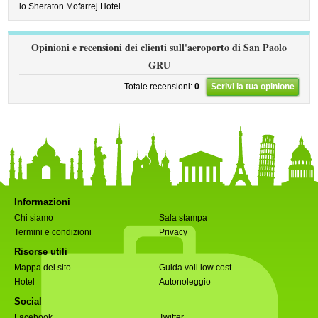
lo Sheraton Mofarrej Hotel.
Opinioni e recensioni dei clienti sull'aeroporto di San Paolo
GRU
Totale recensioni:
0
Scrivi la tua opinione
Informazioni
Chi siamo
Sala stampa
Termini e condizioni
Privacy
Risorse utili
Mappa del sito
Guida voli low cost
Hotel
Autonoleggio
Social
Facebook
Twitter