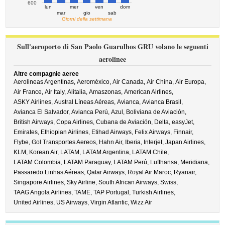
600
lun
mer
ven
dom
mar
gio
sab
Giorni della settimana
Sull'aeroporto di San Paolo Guarulhos GRU volano le seguenti
aerolinee
Altre compagnie aeree
Aerolineas Argentinas,
Aeroméxico,
Air Canada,
Air China,
Air Europa,
Air France,
Air Italy,
Alitalia,
Amaszonas,
American Airlines,
ASKY Airlines,
Austral Líneas Aéreas,
Avianca,
Avianca Brasil,
Avianca El Salvador,
Avianca Perú,
Azul,
Boliviana de Aviación,
British Airways,
Copa Airlines,
Cubana de Aviación,
Delta,
easyJet,
Emirates,
Ethiopian Airlines,
Etihad Airways,
Felix Airways,
Finnair,
Flybe,
Gol Transportes Aereos,
Hahn Air,
Iberia,
Interjet,
Japan Airlines,
KLM,
Korean Air,
LATAM,
LATAM Argentina,
LATAM Chile,
LATAM Colombia,
LATAM Paraguay,
LATAM Perú,
Lufthansa,
Meridiana,
Passaredo Linhas Aéreas,
Qatar Airways,
Royal Air Maroc,
Ryanair,
Singapore Airlines,
Sky Airline,
South African Airways,
Swiss,
TAAG Angola Airlines,
TAME,
TAP Portugal,
Turkish Airlines,
United Airlines,
US Airways,
Virgin Atlantic,
Wizz Air