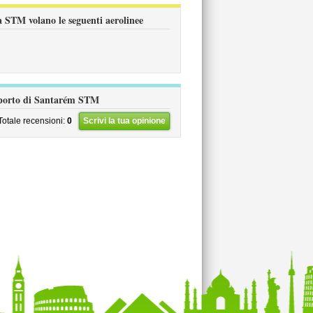
 STM volano le seguenti aerolinee
eroporto di Santarém STM
Totale recensioni:
0
Scrivi la tua opinione