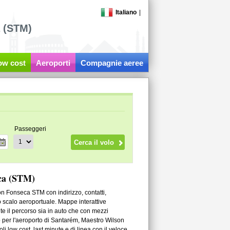
Italiano
|
 (STM)
low cost
Aeroporti
Compagnie aeree
Passeggeri
ca (STM)
on Fonseca STM con indirizzo, contatti,
 scalo aeroportuale. Mappe interattive
nte il percorso sia in auto che con mezzi
o per l'aeroporto di Santarém, Maestro Wilson
li low cost, last minute e di linea con il veloce