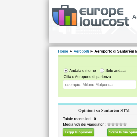
A
Home
Aeroporti
Aeroporto di Santarém 
Andata e ritorno
Solo andata
Città o Aeroporto di partenza
Opinioni su Santarém STM
Totale recensioni:
0
Media voti dei viaggiatori:
Leggi le opinioni
Scrivi la tua opin