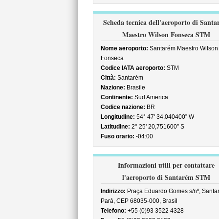
Scheda tecnica dell'aeroporto di Sant
Maestro Wilson Fonseca STM
Nome aeroporto:
Santarém Maestro Wilson
Fonseca
Codice IATA aeroporto:
STM
Città:
Santarém
Nazione:
Brasile
Continente:
Sud America
Codice nazione:
BR
Longitudine:
54° 47' 34,040400” W
Latitudine:
2° 25' 20,751600” S
Fuso orario:
-04:00
Informazioni utili per contattare
l'aeroporto di Santarém STM
Indirizzo:
Praça Eduardo Gomes s/nº, Santa
Pará, CEP 68035-000, Brasil
Telefono:
+55 (0)93 3522 4328