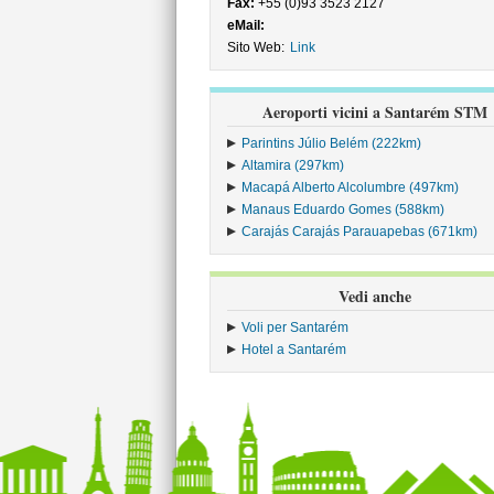
Fax:
+55 (0)93 3523 2127
eMail:
Sito Web:
Link
Aeroporti vicini a Santarém STM
Parintins Júlio Belém (222km)
Altamira (297km)
Macapá Alberto Alcolumbre (497km)
Manaus Eduardo Gomes (588km)
Carajás Carajás Parauapebas (671km)
Vedi anche
Voli per Santarém
Hotel a Santarém