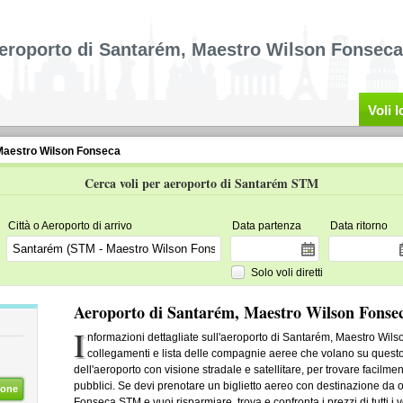
eroporto di Santarém, Maestro Wilson Fonseca
Voli 
Maestro Wilson Fonseca
Cerca voli per aeroporto di Santarém STM
Città o Aeroporto di arrivo
Data partenza
Data ritorno
Solo voli diretti
Aeroporto di Santarém, Maestro Wilson Fonse
I
nformazioni dettagliate sull'aeroporto di Santarém, Maestro Wils
collegamenti e lista delle compagnie aeree che volano su questo
dell'aeroporto con visione stradale e satellitare, per trovare facilme
pubblici. Se devi prenotare un biglietto aereo con destinazione da 
ione
Fonseca STM e vuoi risparmiare, trova e confronta i prezzi di tutti i vo