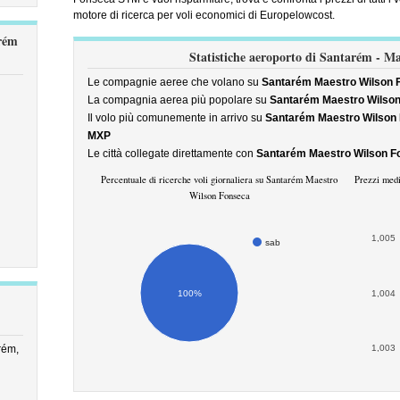
motore di ricerca per voli economici di Europelowcost.
arém
Statistiche aeroporto di Santarém - M
Le compagnie aeree che volano su
Santarém Maestro Wilson
La compagnia aerea più popolare su
Santarém Maestro Wilso
Il volo più comunemente in arrivo su
Santarém Maestro Wilson
MXP
Le città collegate direttamente con
Santarém Maestro Wilson 
Percentuale di ricerche voli giornaliera su Santarém Maestro
Prezzi medi
Wilson Fonseca
1,005
sab
100%
1,004
rém,
1,003