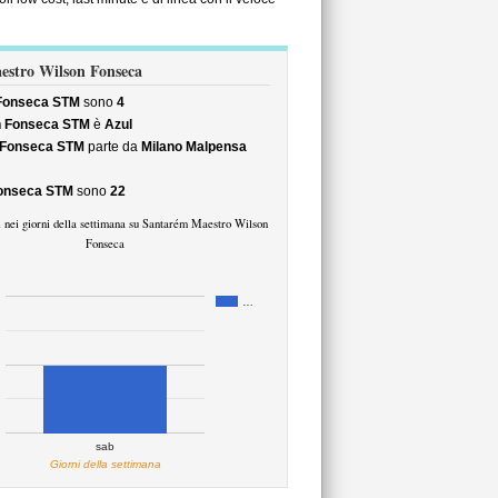
aestro Wilson Fonseca
 Fonseca STM
sono
4
n Fonseca STM
è
Azul
 Fonseca STM
parte da
Milano Malpensa
Fonseca STM
sono
22
 nei giorni della settimana su Santarém Maestro Wilson
Fonseca
…
sab
Giorni della settimana