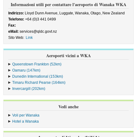
Informazioni utili per contattare l'aeroporto di Wanaka WKA
Indirizzo:
Lloyd Dunn Avenue, Luggate, Wanaka, Otago, New Zealand
Telefono:
+64 (0)3 441 0499
Fax:
eMail:
services@qldc.govt.nz
Sito Web:
Link
Aeroporti vicini a WKA
Queenstown Frankton (52km)
Oamaru (147km)
Dunedin International (153km)
Timaru Richard Pearse (164km)
Invercargill (202km)
Vedi anche
Voli per Wanaka
Hotel a Wanaka