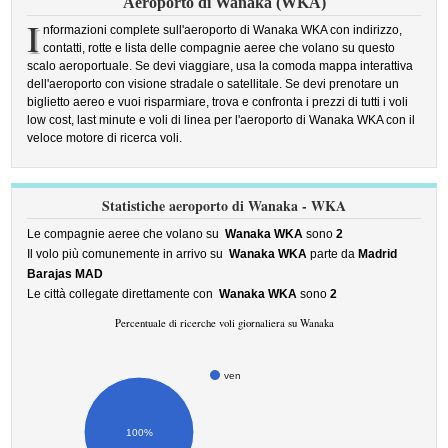
Aeroporto di Wanaka (WKA)
I
nformazioni complete sull'aeroporto di Wanaka WKA con indirizzo,
contatti, rotte e lista delle compagnie aeree che volano su questo
scalo aeroportuale. Se devi viaggiare, usa la comoda mappa interattiva
dell'aeroporto con visione stradale o satellitale. Se devi prenotare un
biglietto aereo e vuoi risparmiare, trova e confronta i prezzi di tutti i voli
low cost, last minute e voli di linea per l'aeroporto di Wanaka WKA con il
veloce motore di ricerca voli.
Statistiche aeroporto di Wanaka - WKA
Le compagnie aeree che volano su
Wanaka WKA
sono
2
Il volo più comunemente in arrivo su
Wanaka WKA
parte da
Madrid
Barajas MAD
Le città collegate direttamente con
Wanaka WKA
sono
2
Percentuale di ricerche voli giornaliera su Wanaka
ven
100%