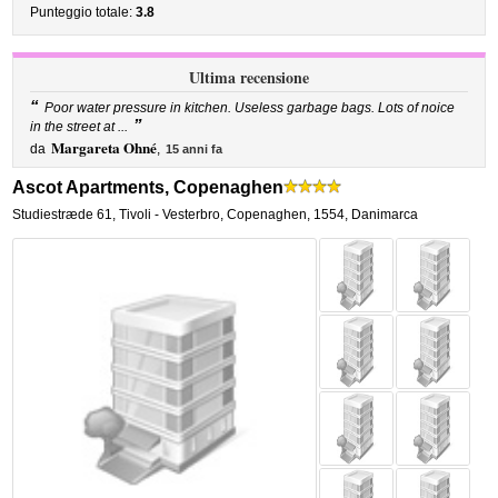
Punteggio totale:
3.8
Ultima recensione
“
Poor water pressure in kitchen. Useless garbage bags. Lots of noice
”
in the street at ...
Margareta Ohné
da
,
15 anni fa
Ascot Apartments, Copenaghen
Studiestræde 61
,
Tivoli - Vesterbro,
Copenaghen
,
1554,
Danimarca