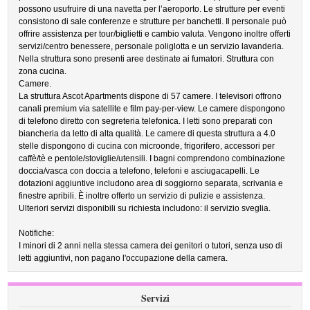
possono usufruire di una navetta per l’aeroporto. Le strutture per eventi
consistono di sale conferenze e strutture per banchetti. Il personale può
offrire assistenza per tour/biglietti e cambio valuta. Vengono inoltre offerti
servizi/centro benessere, personale poliglotta e un servizio lavanderia.
Nella struttura sono presenti aree destinate ai fumatori. Struttura con
zona cucina.
Camere.
La struttura Ascot Apartments dispone di 57 camere. I televisori offrono
canali premium via satellite e film pay-per-view. Le camere dispongono
di telefono diretto con segreteria telefonica. I letti sono preparati con
biancheria da letto di alta qualità. Le camere di questa struttura a 4.0
stelle dispongono di cucina con microonde, frigorifero, accessori per
caffè/tè e pentole/stoviglie/utensili. I bagni comprendono combinazione
doccia/vasca con doccia a telefono, telefoni e asciugacapelli. Le
dotazioni aggiuntive includono area di soggiorno separata, scrivania e
finestre apribili. È inoltre offerto un servizio di pulizie e assistenza.
Ulteriori servizi disponibili su richiesta includono: il servizio sveglia.
Notifiche:
I minori di 2 anni nella stessa camera dei genitori o tutori, senza uso di
letti aggiuntivi, non pagano l'occupazione della camera.
Servizi