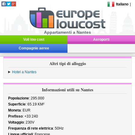
Italiano
|
Appartamenti a Nantes
Voli low cost
Aeroporti
Compagnie aeree
Altri tipi di alloggio
Hotel a Nantes
Informazioni utili su Nantes
Popolazione
: 295.000
Superficie
: 65.19 KM²
Moneta
: EUR
Prefisso
: +33 240
Voltaggio
: 230V
Frequenza di rete elettrica
: 50Hz
Lingue ufficiali
: Francese