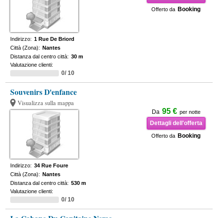
Booking
Offerto da
Indirizzo:
1 Rue De Briord
Città (Zona):
Nantes
Distanza dal centro città:
30 m
Valutazione clienti:
0/ 10
Souvenirs D'enfance
Visualizza sulla mappa
95 €
Da
per notte
Dettagli dell'offerta
Booking
Offerto da
Indirizzo:
34 Rue Foure
Città (Zona):
Nantes
Distanza dal centro città:
530 m
Valutazione clienti:
0/ 10