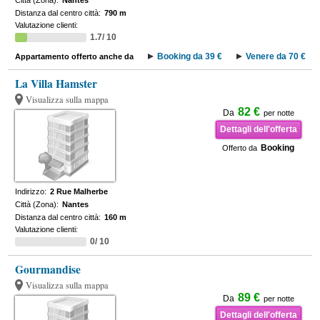
Città (Zona):
Nantes
Distanza dal centro città:
790 m
Valutazione clienti:
1.7/ 10
Booking da 39 €
Venere da 70 €
Appartamento offerto anche da
La Villa Hamster
Visualizza sulla mappa
82 €
Da
per notte
Dettagli dell'offerta
Booking
Offerto da
Indirizzo:
2 Rue Malherbe
Città (Zona):
Nantes
Distanza dal centro città:
160 m
Valutazione clienti:
0/ 10
Gourmandise
Visualizza sulla mappa
89 €
Da
per notte
Dettagli dell'offerta