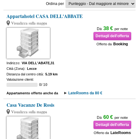
Ordina per
Appartahotel CASA DELL'ABBATE
Visualizza sulla mappa
38 €
Da
per notte
Dettagli dell'offerta
Booking
Offerto da
Indirizzo:
VIA DELL'ABATE,31
Città (Zona):
Lecce
Distanza dal centro città:
5.19 km
Valutazione clienti:
0/ 10
LateRooms da 80 €
Appartamento offerto anche da
Casa Vacanze De Rosis
Visualizza sulla mappa
60 €
Da
per notte
Dettagli dell'offerta
LateRooms
Offerto da