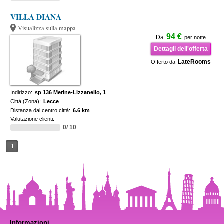
VILLA DIANA
Visualizza sulla mappa
94 €
Da
per notte
Dettagli dell'offerta
LateRooms
Offerto da
Indirizzo:
sp 136 Merine-Lizzanello, 1
Città (Zona):
Lecce
Distanza dal centro città:
6.6 km
Valutazione clienti:
0/ 10
1
Informazioni