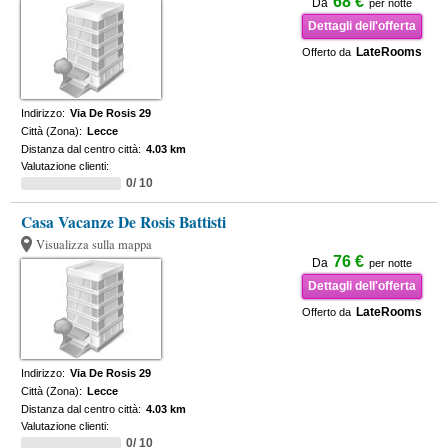
68 €
Da
per notte
Dettagli dell'offerta
LateRooms
Offerto da
Indirizzo:
Via De Rosis 29
Città (Zona):
Lecce
Distanza dal centro città:
4.03 km
Valutazione clienti:
0/ 10
Casa Vacanze De Rosis Battisti
Visualizza sulla mappa
76 €
Da
per notte
Dettagli dell'offerta
LateRooms
Offerto da
Indirizzo:
Via De Rosis 29
Città (Zona):
Lecce
Distanza dal centro città:
4.03 km
Valutazione clienti:
0/ 10