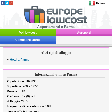
Italiano
|
Appartamenti a Parma
Voli low cost
Aeroporti
Compagnie aeree
Altri tipi di alloggio
Hotel a Parma
Informazioni utili su Parma
Popolazione
: 189.833
Superficie
: 260.77 KM²
Moneta
: EUR
Prefisso
: +39 (0)521
Voltaggio
: 220V
Frequenza di rete elettrica
: 50Hz
Lingue ufficiali
: Italiano