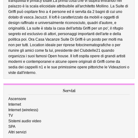
tranquillità e privacy totale.La prima cosa che vi stupirà entrando nel
palazzo è la scala elicoidale attribuibile all'architetto Mollino. La Suite di
Griffi può ospitare fino a 4 persone ed è servita da 2 bagni di cui uno
dotato di vasca Jacuzzi. Il loft è caratterizzato da mobili e oggetti di
design raffinato e universalmente riconosciuto, quadri d'autore, e
originalità. La suite è stata la casa dell'artsta Griffi per un po', il rifugio
segreto ed esclusivo di attori, personaggi importanti dell'arte e della
politica poi. Ora Casa Vacanze Suite Di Griffi è un posto per molti ma
non per tutti. Location ideale per riprese fotocinematografiche o per
riunire gli amici come fa lui, presidente del Clubdelle21 quando
organizza i suoi famosi Open house. Il loft ospita opere di grandi artisti
moderni e contemporanei e alcune opere originali di Griffi come da
sedia dei cappelli n1 e le sue primissime opere pittoriche le Videazioni o
viste dall'interno.
Servizi
Ascensore
Internet
Internet (wireless)
TV
Sistemi audio video
SPA
Altri servizi