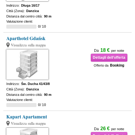
Indirizzo:
Długa 16/17
Città (Zona):
Danzica
Distanza dal centro città:
90 m
Valutazione clienti:
0/ 10
Aparthotel Gdańsk
Visualizza sulla mappa
18 €
Da
per notte
Dettagli dell'offerta
Booking
Offerto da
Indirizzo:
Św. Ducha 41/43/8
Città (Zona):
Danzica
Distanza dal centro città:
90 m
Valutazione clienti:
0/ 10
Kapart Apartament
Visualizza sulla mappa
26 €
Da
per notte