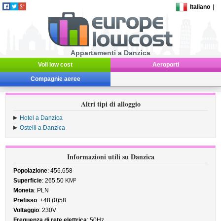
Italiano
|
Appartamenti a Danzica
Voli low cost
Aeroporti
Compagnie aeree
Altri tipi di alloggio
Hotel a Danzica
Ostelli a Danzica
Informazioni utili su Danzica
Popolazione
: 456.658
Superficie
: 265.50 KM²
Moneta
: PLN
Prefisso
: +48 (0)58
Voltaggio
: 230V
Frequenza di rete elettrica
: 50Hz