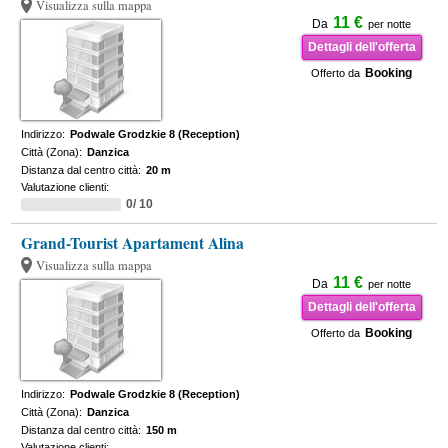
Visualizza sulla mappa
11 €
Da
per notte
Dettagli dell'offerta
Booking
Offerto da
Indirizzo:
Podwale Grodzkie 8 (Reception)
Città (Zona):
Danzica
Distanza dal centro città:
20 m
Valutazione clienti:
0/ 10
Grand-Tourist Apartament Alina
Visualizza sulla mappa
11 €
Da
per notte
Dettagli dell'offerta
Booking
Offerto da
Indirizzo:
Podwale Grodzkie 8 (Reception)
Città (Zona):
Danzica
Distanza dal centro città:
150 m
Valutazione clienti: