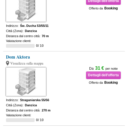
Dettagli dell'offerta
Booking
Offerto da
Indirizzo:
Św. Ducha 53/55/11
Città (Zona):
Danzica
Distanza dal centro città:
70 m
Valutazione clienti:
0/ 10
Dom Aktora
Visualizza sulla mappa
31 €
Da
per notte
Dettagli dell'offerta
Booking
Offerto da
Indirizzo:
Straganiarska 55/56
Città (Zona):
Danzica
Distanza dal centro città:
270 m
Valutazione clienti:
0/ 10