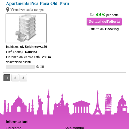
Apartments Pica Paca Old Town
Visualizza sulla mappa
49 €
Da
per notte
Dettagli dell'offerta
Booking
Offerto da
Indirizzo:
ul. Spichrzowa 20
Città (Zona):
Danzica
Distanza dal centro città:
280 m
Valutazione clienti:
0/ 10
1
2
3
Informazioni
Chi siamo
Sala stampa