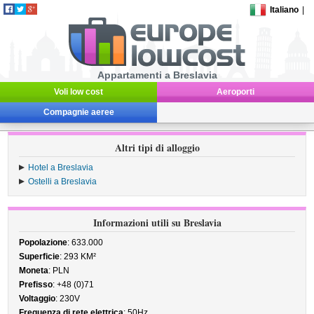
Italiano
|
Appartamenti a Breslavia
Voli low cost
Aeroporti
Compagnie aeree
Altri tipi di alloggio
Hotel a Breslavia
Ostelli a Breslavia
Informazioni utili su Breslavia
Popolazione
: 633.000
Superficie
: 293 KM²
Moneta
: PLN
Prefisso
: +48 (0)71
Voltaggio
: 230V
Frequenza di rete elettrica
: 50Hz