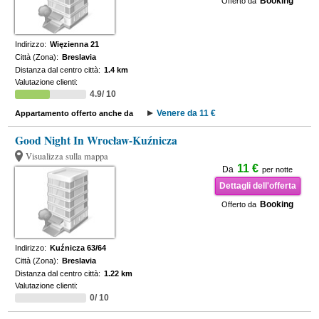
Booking
Offerto da
Indirizzo:
Więzienna 21
Città (Zona):
Breslavia
Distanza dal centro città:
1.4 km
Valutazione clienti:
4.9/ 10
Venere da 11 €
Appartamento offerto anche da
Good Night In Wrocław-Kuźnicza
Visualizza sulla mappa
11 €
Da
per notte
Dettagli dell'offerta
Booking
Offerto da
Indirizzo:
Kuźnicza 63/64
Città (Zona):
Breslavia
Distanza dal centro città:
1.22 km
Valutazione clienti:
0/ 10