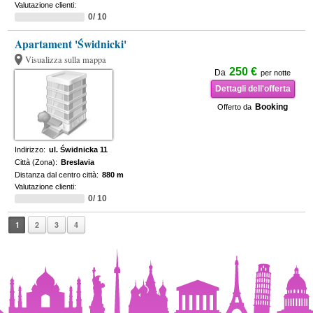
Valutazione clienti:
0/ 10
Apartament 'Świdnicki'
Visualizza sulla mappa
250 €
Da
per notte
Dettagli dell'offerta
Booking
Offerto da
Indirizzo:
ul. Świdnicka 11
Città (Zona):
Breslavia
Distanza dal centro città:
880 m
Valutazione clienti:
0/ 10
1
2
3
4