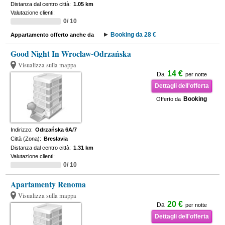
Distanza dal centro città:
1.05 km
Valutazione clienti:
0/ 10
Booking da 28 €
Appartamento offerto anche da
Good Night In Wrocław-Odrzańska
Visualizza sulla mappa
14 €
Da
per notte
Dettagli dell'offerta
Booking
Offerto da
Indirizzo:
Odrzańska 6A/7
Città (Zona):
Breslavia
Distanza dal centro città:
1.31 km
Valutazione clienti:
0/ 10
Apartamenty Renoma
Visualizza sulla mappa
20 €
Da
per notte
Dettagli dell'offerta