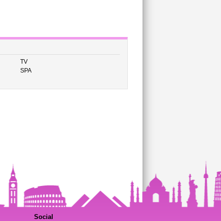
TV
SPA
Social