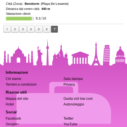
Città (Zona):
Benidorm
(Playa De Levante)
Distanza dal centro città:
440 m
Valutazione clienti:
9.1/ 10
1
2
3
4
5
6
7
Informazioni
Chi siamo
Sala stampa
Termini e condizioni
Privacy
Risorse utili
Mappa del sito
Guida voli low cost
Hotel
Autonoleggio
Social
Facebook
Twitter
Google+
YouTube