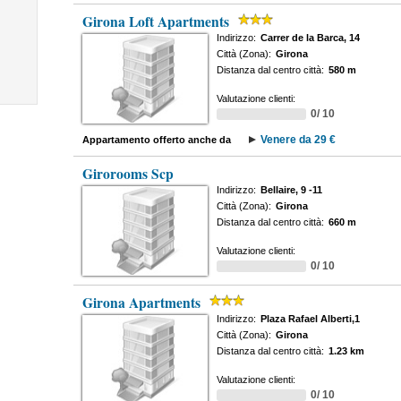
Girona Loft Apartments
Indirizzo:
Carrer de la Barca, 14
Città (Zona):
Girona
Distanza dal centro città:
580 m
Valutazione clienti:
0/ 10
Venere da 29 €
Appartamento offerto anche da
Girorooms Scp
Indirizzo:
Bellaire, 9 -11
Città (Zona):
Girona
Distanza dal centro città:
660 m
Valutazione clienti:
0/ 10
Girona Apartments
Indirizzo:
Plaza Rafael Alberti,1
Città (Zona):
Girona
Distanza dal centro città:
1.23 km
Valutazione clienti:
0/ 10