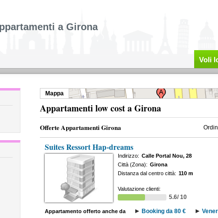
ppartamenti a Girona
Voli 
Mappa
Appartamenti low cost a Girona
Offerte Appartamenti Girona
Ordin
Suites Ressort Hap-dreams
Indirizzo:
Calle Portal Nou, 28
Città (Zona):
Girona
Distanza dal centro città:
110 m
Valutazione clienti:
5.6/ 10
Booking da 80 €
Vener
Appartamento offerto anche da