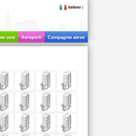
Italiano
|
low cost
Aeroporti
Compagnie aeree