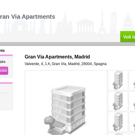
ran Via Apartments
Voli 
nts
Gran Via Apartments, Madrid
nto
Valverde, 4, 1 A
,
Gran Via,
Madrid
,
28004,
Spagna
rezzo