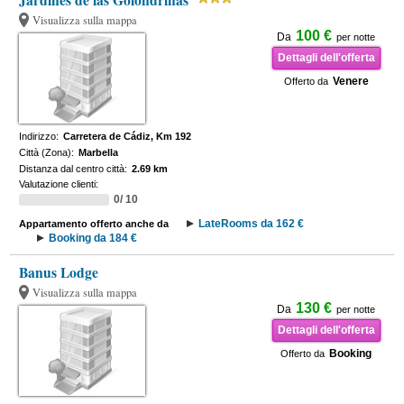
Jardines de las Golondrinas
Visualizza sulla mappa
100 €
Da
per notte
Dettagli dell'offerta
Venere
Offerto da
Indirizzo:
Carretera de Cádiz, Km 192
Città (Zona):
Marbella
Distanza dal centro città:
2.69 km
Valutazione clienti:
0/ 10
LateRooms da 162 €
Appartamento offerto anche da
Booking da 184 €
Banus Lodge
Visualizza sulla mappa
130 €
Da
per notte
Dettagli dell'offerta
Booking
Offerto da