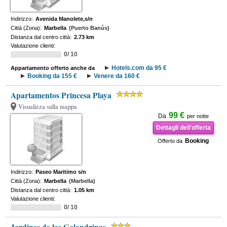
Indirizzo:
Avenida Manolete,s/n
Città (Zona):
Marbella
(Puerto Banús)
Distanza dal centro città:
2.73 km
Valutazione clienti:
0/ 10
Hotels.com da 95 €
Appartamento offerto anche da
Booking da 155 €
Venere da 160 €
Apartamentos Princesa Playa
Visualizza sulla mappa
99 €
Da
per notte
Dettagli dell'offerta
Booking
Offerto da
Indirizzo:
Paseo Maritimo s/n
Città (Zona):
Marbella
(Marbella)
Distanza dal centro città:
1.05 km
Valutazione clienti:
0/ 10