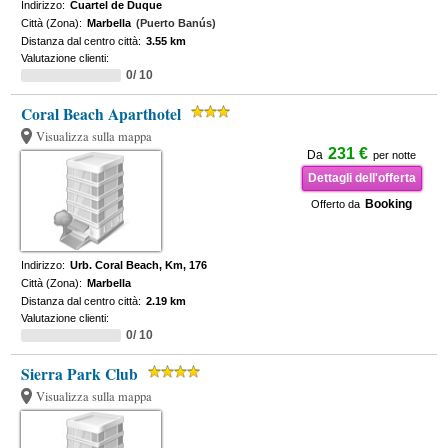
Indirizzo:
Cuartel de Duque
Città (Zona):
Marbella
(Puerto Banús)
Distanza dal centro città:
3.55 km
Valutazione clienti:
0/ 10
Coral Beach Aparthotel
Visualizza sulla mappa
231 €
Da
per notte
Dettagli dell'offerta
Booking
Offerto da
Indirizzo:
Urb. Coral Beach, Km, 176
Città (Zona):
Marbella
Distanza dal centro città:
2.19 km
Valutazione clienti:
0/ 10
Sierra Park Club
Visualizza sulla mappa