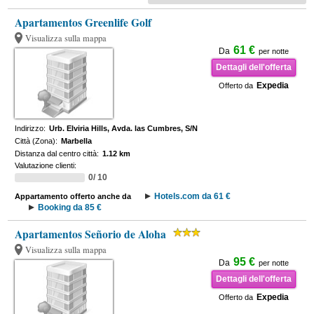
Apartamentos Greenlife Golf
Visualizza sulla mappa
61 €
Da
per notte
Dettagli dell'offerta
Expedia
Offerto da
Indirizzo:
Urb. Elviria Hills, Avda. las Cumbres, S/N
Città (Zona):
Marbella
Distanza dal centro città:
1.12 km
Valutazione clienti:
0/ 10
Hotels.com da 61 €
Appartamento offerto anche da
Booking da 85 €
Apartamentos Señorio de Aloha
Visualizza sulla mappa
95 €
Da
per notte
Dettagli dell'offerta
Expedia
Offerto da