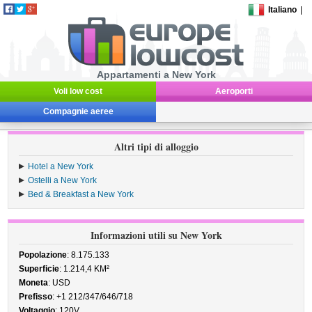
Italiano
|
Appartamenti a New York
Voli low cost
Aeroporti
Compagnie aeree
Altri tipi di alloggio
Hotel a New York
Ostelli a New York
Bed & Breakfast a New York
Informazioni utili su New York
Popolazione
: 8.175.133
Superficie
: 1.214,4 KM²
Moneta
: USD
Prefisso
: +1 212/347/646/718
Voltaggio
: 120V