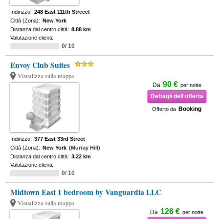
Indirizzo:
248 East 111th Streeet
Città (Zona):
New York
Distanza dal centro città:
8.88 km
Valutazione clienti:
0/ 10
Envoy Club Suites
Visualizza sulla mappa
90 €
Da
per notte
Dettagli dell'offerta
Booking
Offerto da
Indirizzo:
377 East 33rd Street
Città (Zona):
New York
(Murray Hill)
Distanza dal centro città:
3.22 km
Valutazione clienti:
0/ 10
Midtown East 1 bedroom by Vanguardia LLC
Visualizza sulla mappa
126 €
Da
per notte