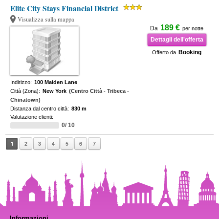
Elite City Stays Financial District
Visualizza sulla mappa
189 €
Da
per notte
Dettagli dell'offerta
Booking
Offerto da
Indirizzo:
100 Maiden Lane
Città (Zona):
New York
(Centro Città - Tribeca -
Chinatown)
Distanza dal centro città:
830 m
Valutazione clienti:
0/ 10
1
2
3
4
5
6
7
Informazioni