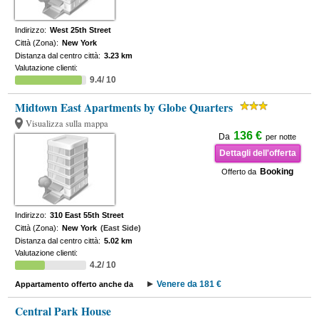
Indirizzo:
West 25th Street
Città (Zona):
New York
Distanza dal centro città:
3.23 km
Valutazione clienti:
9.4/ 10
Midtown East Apartments by Globe Quarters
Visualizza sulla mappa
136 €
Da
per notte
Dettagli dell'offerta
Booking
Offerto da
Indirizzo:
310 East 55th Street
Città (Zona):
New York
(East Side)
Distanza dal centro città:
5.02 km
Valutazione clienti:
4.2/ 10
Venere da 181 €
Appartamento offerto anche da
Central Park House