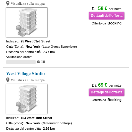
Visualizza sulla mappa
58 €
Da
per notte
Dettagli dell'offerta
Booking
Offerto da
Indirizzo:
25 West 83rd Street
Città (Zona):
New York
(Lato Ovest Superiore)
Distanza dal centro città:
7.77 km
Valutazione clienti:
0/ 10
West Village Studio
Visualizza sulla mappa
69 €
Da
per notte
Dettagli dell'offerta
Booking
Offerto da
Indirizzo:
153 West 10th Street
Città (Zona):
New York
(Greenwich Village)
Distanza dal centro città:
2.26 km