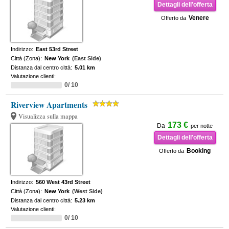
Dettagli dell'offerta
Venere
Offerto da
Indirizzo:
East 53rd Street
Città (Zona):
New York
(East Side)
Distanza dal centro città:
5.01 km
Valutazione clienti:
0/ 10
Riverview Apartments
Visualizza sulla mappa
173 €
Da
per notte
Dettagli dell'offerta
Booking
Offerto da
Indirizzo:
560 West 43rd Street
Città (Zona):
New York
(West Side)
Distanza dal centro città:
5.23 km
Valutazione clienti:
0/ 10