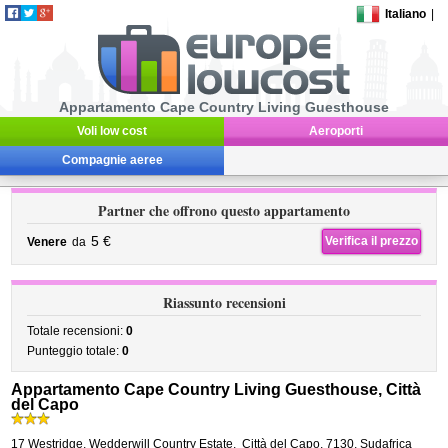
Italiano
|
Appartamento Cape Country Living Guesthouse
Voli low cost
Aeroporti
Compagnie aeree
Partner che offrono questo appartamento
5 €
Verifica il prezzo
Venere
da
Riassunto recensioni
Totale recensioni:
0
Punteggio totale:
0
Appartamento Cape Country Living Guesthouse, Città
del Capo
17 Westridge, Wedderwill Country Estate
,
Città del Capo
,
7130,
Sudafrica