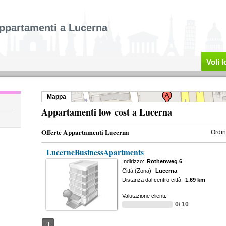
ppartamenti a Lucerna
Voli 
Mappa
Appartamenti low cost a Lucerna
Offerte Appartamenti Lucerna
Ordin
LucerneBusinessApartments
Indirizzo:
Rothenweg 6
Città (Zona):
Lucerna
Distanza dal centro città:
1.69 km
Valutazione clienti:
0/ 10
1