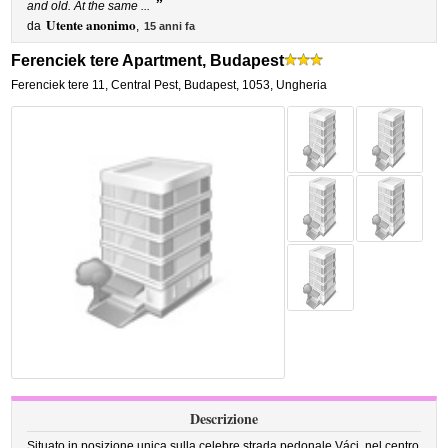
”
and old. At the same ...
Utente anonimo
da
,
15 anni fa
Ferenciek tere Apartment, Budapest
Ferenciek tere 11
,
Central Pest,
Budapest
,
1053,
Ungheria
Descrizione
Situato in posizione unica sulla celebre strada pedonale Váci, nel centro