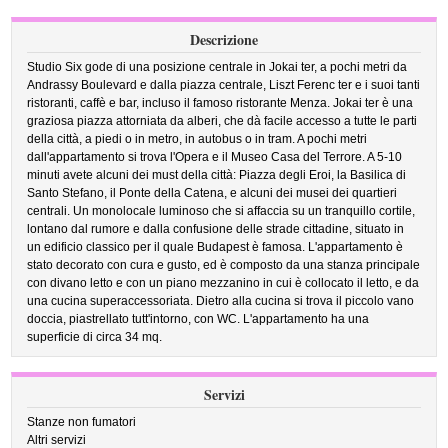
Descrizione
Studio Six gode di una posizione centrale in Jokai ter, a pochi metri da
Andrassy Boulevard e dalla piazza centrale, Liszt Ferenc ter e i suoi tanti
ristoranti, caffè e bar, incluso il famoso ristorante Menza. Jokai ter è una
graziosa piazza attorniata da alberi, che dà facile accesso a tutte le parti
della città, a piedi o in metro, in autobus o in tram. A pochi metri
dall'appartamento si trova l'Opera e il Museo Casa del Terrore. A 5-10
minuti avete alcuni dei must della città: Piazza degli Eroi, la Basilica di
Santo Stefano, il Ponte della Catena, e alcuni dei musei dei quartieri
centrali. Un monolocale luminoso che si affaccia su un tranquillo cortile,
lontano dal rumore e dalla confusione delle strade cittadine, situato in
un edificio classico per il quale Budapest è famosa. L'appartamento è
stato decorato con cura e gusto, ed è composto da una stanza principale
con divano letto e con un piano mezzanino in cui è collocato il letto, e da
una cucina superaccessoriata. Dietro alla cucina si trova il piccolo vano
doccia, piastrellato tutt'intorno, con WC. L'appartamento ha una
superficie di circa 34 mq.
Servizi
Stanze non fumatori
Altri servizi