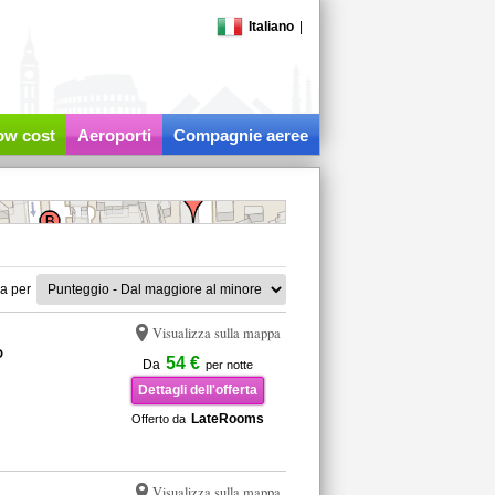
Italiano
|
low cost
Aeroporti
Compagnie aeree
a per
Visualizza sulla mappa
D
54 €
Da
per notte
Dettagli dell'offerta
LateRooms
Offerto da
Visualizza sulla mappa