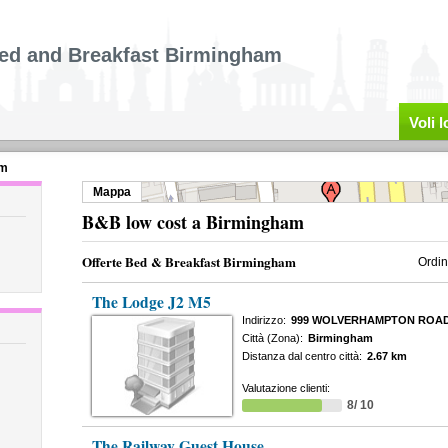
ed and Breakfast Birmingham
Voli 
am
Mappa
B&B low cost a Birmingham
Offerte Bed & Breakfast Birmingham
Ordin
The Lodge J2 M5
Indirizzo:
999 WOLVERHAMPTON ROA
Città (Zona):
Birmingham
Distanza dal centro città:
2.67 km
Valutazione clienti:
8/ 10
The Railway Guest House