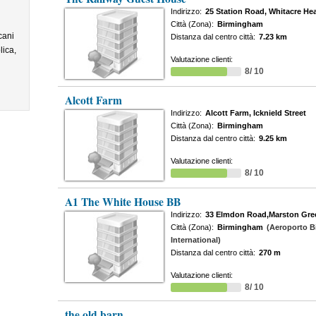
Indirizzo:
25 Station Road, Whitacre Hea
Città (Zona):
Birmingham
cani
Distanza dal centro città:
7.23 km
lica,
Valutazione clienti:
8/ 10
Alcott Farm
Indirizzo:
Alcott Farm, Icknield Street
Città (Zona):
Birmingham
Distanza dal centro città:
9.25 km
Valutazione clienti:
8/ 10
A1 The White House BB
Indirizzo:
33 Elmdon Road,Marston Gre
Città (Zona):
Birmingham
(Aeroporto 
International)
Distanza dal centro città:
270 m
Valutazione clienti:
8/ 10
the old barn