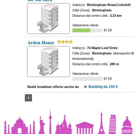
Indirizzo:
Birmingham Road,Coleshill
Città (Zona):
Birmingham
Distanza dal centro città:
3.33 km
Valutazione clienti:
6/ 10
Arden House
Indirizzo:
74 Maple Leaf Drive
Città (Zona):
Birmingham
(Aeroporto 
International)
Distanza dal centro città:
280 m
Valutazione clienti:
0/ 10
Booking da 150 €
Bed& breakfast offerto anche da
1