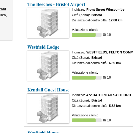
The Beeches - Bristol Airport
cani
Indirizzo:
Front Street Winscombe
lica,
Città (Zona):
Bristol
Distanza dal centro città:
12.88 km
Valutazione clienti:
8/ 10
Westfield Lodge
Indirizzo:
WESTFIELDS, FELTON COM
Città (Zona):
Bristol
Distanza dal centro città:
6.89 km
Valutazione clienti:
8/ 10
Kendall Guest House
Indirizzo:
472 BATH ROAD SALTFORD
Città (Zona):
Bristol
Distanza dal centro città:
5.32 km
Valutazione clienti:
8/ 10
Westfield House