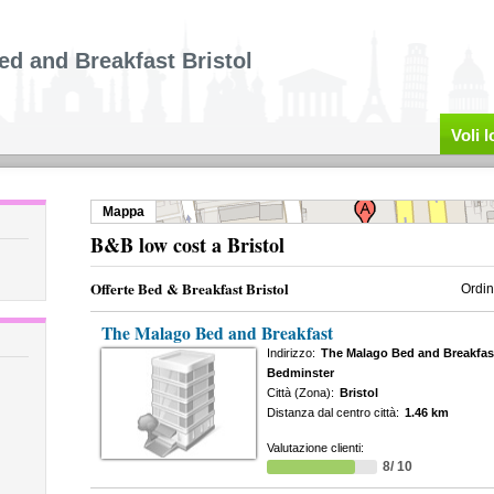
ed and Breakfast Bristol
Voli 
Mappa
B&B low cost a Bristol
Offerte Bed & Breakfast Bristol
Ordin
The Malago Bed and Breakfast
Indirizzo:
The Malago Bed and Breakfast
Bedminster
Città (Zona):
Bristol
Distanza dal centro città:
1.46 km
Valutazione clienti:
8/ 10