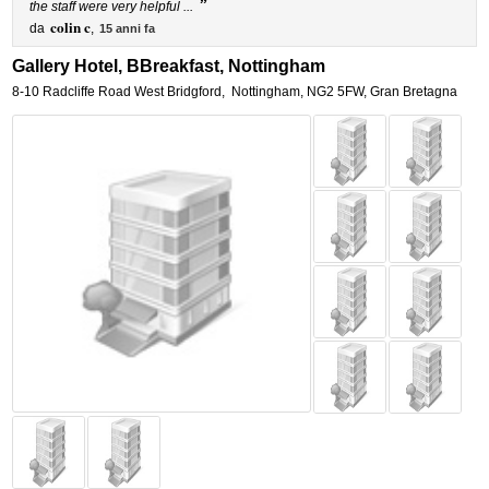
”
the staff were very helpful ...
colin c
da
,
15 anni fa
Gallery Hotel, BBreakfast, Nottingham
8-10 Radcliffe Road West Bridgford
,
Nottingham
,
NG2 5FW,
Gran Bretagna