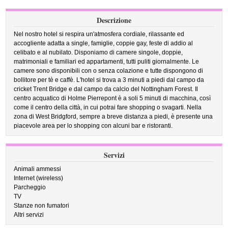
Descrizione
Nel nostro hotel si respira un'atmosfera cordiale, rilassante ed
accogliente adatta a single, famiglie, coppie gay, feste di addio al
celibato e al nubilato. Disponiamo di camere singole, doppie,
matrimoniali e familiari ed appartamenti, tutti puliti giornalmente. Le
camere sono disponibili con o senza colazione e tutte dispongono di
bollitore per tè e caffè. L'hotel si trova a 3 minuti a piedi dal campo da
cricket Trent Bridge e dal campo da calcio del Nottingham Forest. Il
centro acquatico di Holme Pierrepont è a soli 5 minuti di macchina, così
come il centro della città, in cui potrai fare shopping o svagarti. Nella
zona di West Bridgford, sempre a breve distanza a piedi, è presente una
piacevole area per lo shopping con alcuni bar e ristoranti.
Servizi
Animali ammessi
Internet (wireless)
Parcheggio
TV
Stanze non fumatori
Altri servizi