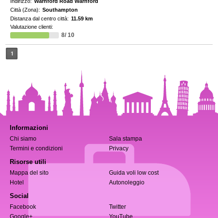
Indirizzo:
Warnford Road Warnford
Città (Zona):
Southampton
Distanza dal centro città:
11.59 km
Valutazione clienti:
8/ 10
1
Informazioni
Chi siamo
Sala stampa
Termini e condizioni
Privacy
Risorse utili
Mappa del sito
Guida voli low cost
Hotel
Autonoleggio
Social
Facebook
Twitter
Google+
YouTube