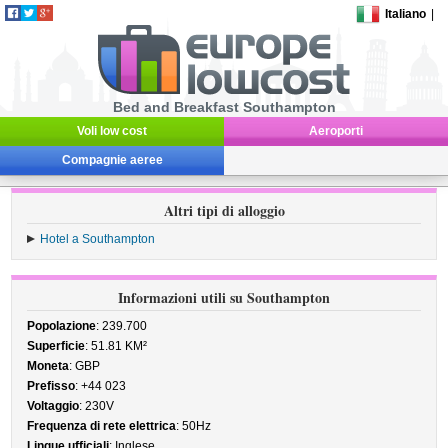
Italiano
|
Bed and Breakfast Southampton
Voli low cost
Aeroporti
Compagnie aeree
Altri tipi di alloggio
Hotel a Southampton
Informazioni utili su Southampton
Popolazione
: 239.700
Superficie
: 51.81 KM²
Moneta
: GBP
Prefisso
: +44 023
Voltaggio
: 230V
Frequenza di rete elettrica
: 50Hz
Lingue ufficiali
: Inglese