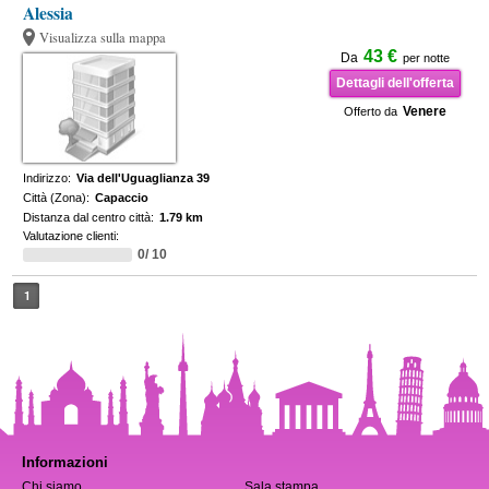
Alessia
Visualizza sulla mappa
43 €
Da
per notte
Dettagli dell'offerta
Venere
Offerto da
Indirizzo:
Via dell'Uguaglianza 39
Città (Zona):
Capaccio
Distanza dal centro città:
1.79 km
Valutazione clienti:
0/ 10
1
Informazioni
Chi siamo
Sala stampa