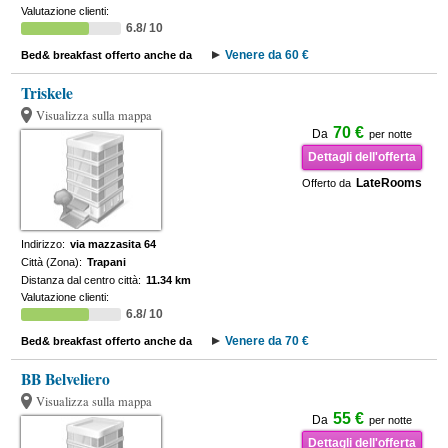
Valutazione clienti:
6.8/ 10
Venere da 60 €
Bed& breakfast offerto anche da
Triskele
Visualizza sulla mappa
70 €
Da
per notte
Dettagli dell'offerta
LateRooms
Offerto da
Indirizzo:
via mazzasita 64
Città (Zona):
Trapani
Distanza dal centro città:
11.34 km
Valutazione clienti:
6.8/ 10
Venere da 70 €
Bed& breakfast offerto anche da
BB Belveliero
Visualizza sulla mappa
55 €
Da
per notte
Dettagli dell'offerta