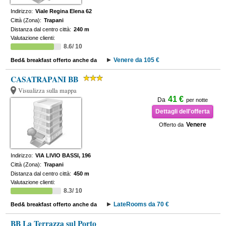
Indirizzo:
Viale Regina Elena 62
Città (Zona):
Trapani
Distanza dal centro città:
240 m
Valutazione clienti:
8.6/ 10
Venere da 105 €
Bed& breakfast offerto anche da
CASATRAPANI BB
Visualizza sulla mappa
41 €
Da
per notte
Dettagli dell'offerta
Venere
Offerto da
Indirizzo:
VIA LIVIO BASSI, 196
Città (Zona):
Trapani
Distanza dal centro città:
450 m
Valutazione clienti:
8.3/ 10
LateRooms da 70 €
Bed& breakfast offerto anche da
BB La Terrazza sul Porto