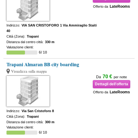
LateRooms
Offerto da
Indirizzo:
VIA SAN CRISTOFORO 1 Via Ammiraglio Staiti
40
Città (Zona):
Trapani
Distanza dal centro città:
330 m
Valutazione clienti:
6/ 10
Trapani Almaran BB city boarding
Visualizza sulla mappa
70 €
Da
per notte
Dettagli dell'offerta
LateRooms
Offerto da
Indirizzo:
Via San Cristoforo 8
Città (Zona):
Trapani
Distanza dal centro città:
300 m
Valutazione clienti:
6/ 10