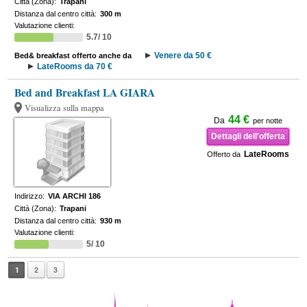
Città (Zona):
Trapani
Distanza dal centro città:
300 m
Valutazione clienti:
5.7/ 10
Venere da 50 €
Bed& breakfast offerto anche da
LateRooms da 70 €
Bed and Breakfast LA GIARA
Visualizza sulla mappa
44 €
Da
per notte
Dettagli dell'offerta
LateRooms
Offerto da
Indirizzo:
VIA ARCHI 186
Città (Zona):
Trapani
Distanza dal centro città:
930 m
Valutazione clienti:
5/ 10
1
2
3