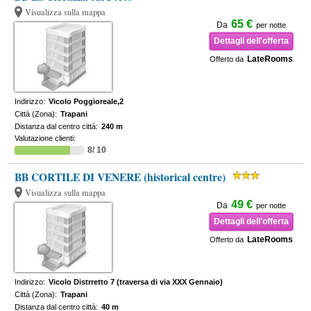
Visualizza sulla mappa
65 €
Da
per notte
Dettagli dell'offerta
LateRooms
Offerto da
Indirizzo:
Vicolo Poggioreale,2
Città (Zona):
Trapani
Distanza dal centro città:
240 m
Valutazione clienti:
8/ 10
BB CORTILE DI VENERE (historical centre)
Visualizza sulla mappa
49 €
Da
per notte
Dettagli dell'offerta
LateRooms
Offerto da
Indirizzo:
Vicolo Distrretto 7 (traversa di via XXX Gennaio)
Città (Zona):
Trapani
Distanza dal centro città:
40 m