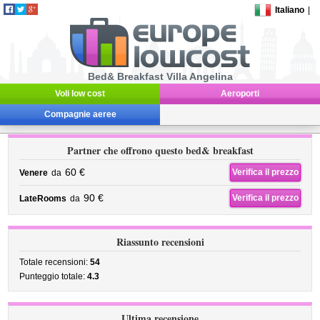
Italiano
|
Bed& Breakfast Villa Angelina
Voli low cost
Aeroporti
Compagnie aeree
Partner che offrono questo bed& breakfast
60 €
Verifica il prezzo
Venere
da
90 €
Verifica il prezzo
LateRooms
da
Riassunto recensioni
Totale recensioni:
54
Punteggio totale:
4.3
Ultima recensione